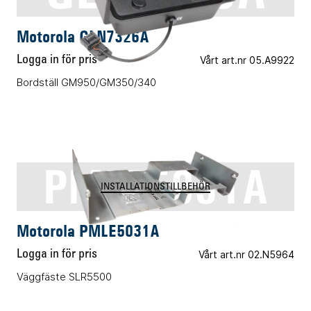
Motorola GLN7326A
Logga in för pris
Vårt art.nr 05.A9922
Bordställ GM950/GM350/340
PMLE5031A
INSTALLATIONSTILLBEHÖR
Motorola PMLE5031A
Logga in för pris
Vårt art.nr 02.N5964
Väggfäste SLR5500