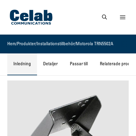
Gå till startsidan
Visa 
Gå till söksidan
Hem
/
Produkter
/
Installationstillbehör
/
Motorola TRN5502A
Inledning
Detaljer
Passar till
Relaterade produkt