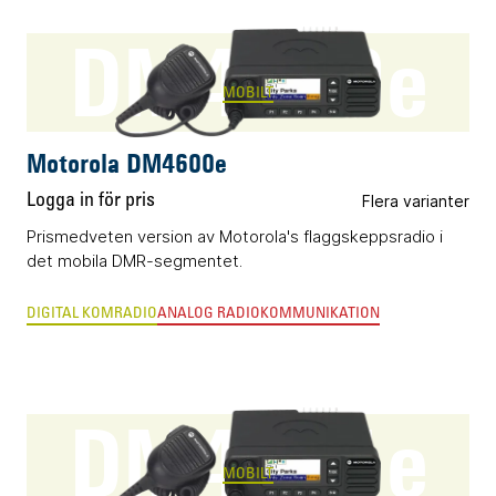
DM4600e
MOBILT
Motorola DM4600e
Logga in för pris
Flera varianter
Prismedveten version av Motorola's flaggskeppsradio i
det mobila DMR-segmentet.
DIGITAL KOMRADIO
ANALOG RADIOKOMMUNIKATION
DM4601e
MOBILT