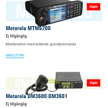
MTM5200
Utgått
MOBILT
Motorola MTM5200
Ej tillgänglig
Mobilstation med ledande grundprestanda
RAKEL
TETRA
DM3600-DM3601
MOBILT
Utgått
Motorola DM3600-DM3601
Ej tillgänglig