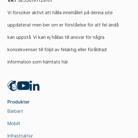
VAT
SE556197129101
Vi försöker aktivt att hålla innehållet på denna site
uppdaterat men ber om er förståelse för att fel ändå
kan uppstå. Vi kan ej hållas till ansvar för några
konsekvenser till följd av felaktig eller föråldrad
information som hämtats här.
Mailchimp
LinkedIn
YouTube
Produkter
Bärbart
Mobilt
Infrastruktur