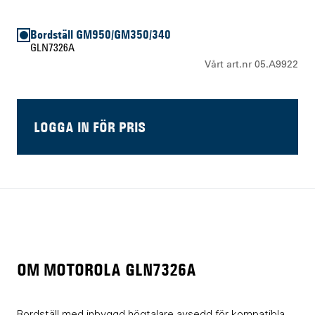
Bordställ GM950/GM350/340
GLN7326A
Vårt art.nr 05.A9922
LOGGA IN FÖR PRIS
OM MOTOROLA GLN7326A
Bordställ med inbyggd högtalare avsedd för kompatibla