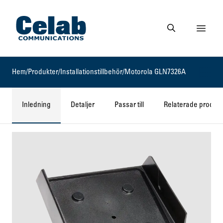
Gå till startsidan
Visa 
Gå till söksidan
Hem
/
Produkter
/
Installationstillbehör
/
Motorola GLN7326A
Inledning
Detaljer
Passar till
Relaterade produkt