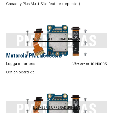
Capacity Plus Multi-Site feature (repeater)
PMLN5496AS
LICENSER & UPPGRADERINGAR
Motorola PMLN5496AS
Logga in för pris
Vårt art.nr 10.N0005
Option board kit
PMLN5718AS
LICENSER & UPPGRADERINGAR