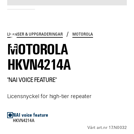
HKVN4214A
/
LICENSER & UPPGRADERINGAR
MOTOROLA
MOTOROLA
HKVN4214A
"NAI VOICE FEATURE"
Licensnyckel för high-tier repeater
NAI voice feature
HKVN4214A
Vårt art.nr 17.N0032