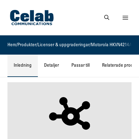
Gå till startsidan
Visa 
Gå till söksidan
Hem
/
Produkter
/
Licenser & uppgraderingar
/
Motorola HKVN4214A
Inledning
Detaljer
Passar till
Relaterade produkt