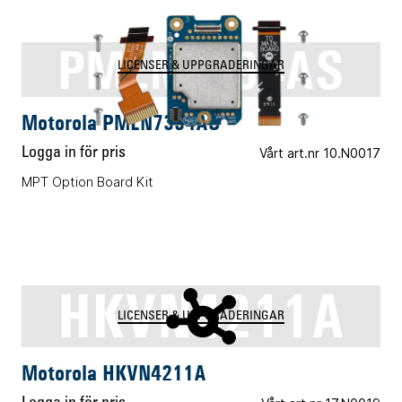
PMLN7394AS
LICENSER & UPPGRADERINGAR
Motorola PMLN7394AS
Logga in för pris
Vårt art.nr 10.N0017
MPT Option Board Kit
HKVN4211A
LICENSER & UPPGRADERINGAR
Motorola HKVN4211A