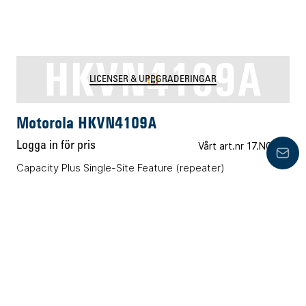
HKVN4109A
LICENSER & UPPGRADERINGAR
Motorola HKVN4109A
Logga in för pris
Vårt art.nr 17.N0030
Lämn
Capacity Plus Single-Site Feature (repeater)
HKVN4215A
LICENSER & UPPGRADERINGAR