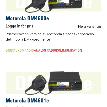
DM4600e
MOBILT
Motorola DM4600e
Logga in för pris
Flera varianter
Prismedveten version av Motorola's flaggskeppsradio i
det mobila DMR-segmentet.
DIGITAL KOMRADIO
ANALOG RADIOKOMMUNIKATION
DM4601e
MOBILT
Motorola DM4601e