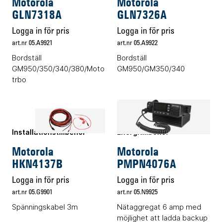
Motorola
Motorola
GLN7318A
GLN7326A
Logga in för pris
Logga in för pris
art.nr 05.A9921
art.nr 05.A9922
Bordställ
Bordställ
GM950/350/340/380/Moto
GM950/GM350/340
trbo
Installationstillbehör
Energitillbehör
Motorola
Motorola
HKN4137B
PMPN4076A
Logga in för pris
Logga in för pris
art.nr 05.G9901
art.nr 05.N9925
Spänningskabel 3m
Nätaggregat 6 amp med
möjlighet att ladda backup