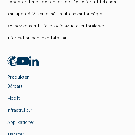
uppdaterat men ber om er förståelse för att fel ändå
kan uppstå. Vi kan ej hållas till ansvar för några
konsekvenser till följd av felaktig eller föråldrad
information som hämtats här.
Mailchimp
LinkedIn
YouTube
Produkter
Bärbart
Mobilt
Infrastruktur
Applikationer
Tjänster