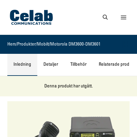
Gå till startsidan
Visa 
Gå till söksidan
Hem
/
Produkter
/
Mobilt
/
Motorola DM3600-DM3601
Inledning
Detaljer
Tillbehör
Relaterade produkt
Denna produkt har utgått.