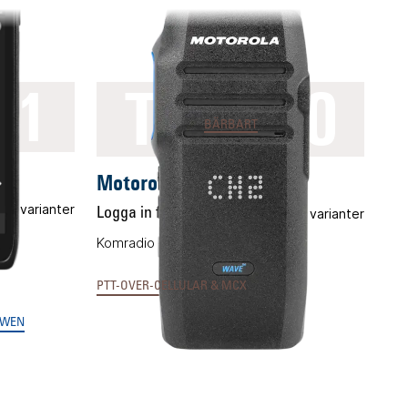
TLK100
11
BÄRBART
Motorola TLK100
era varianter
Logga in för pris
Flera varianter
för
Komradio för 3G, 4G och Wifi.
PTT-OVER-CELLULAR & MCX
WEN