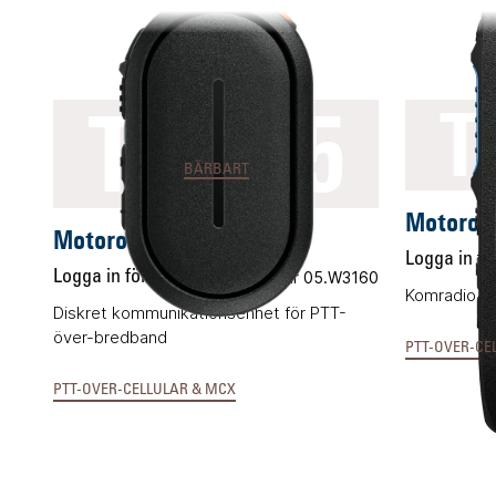
TLK25
T
BÄRBART
Motorol
Motorola TLK25
Logga in för
Logga in för pris
Vårt art.nr 05.W3160
Komradio fö
Diskret kommunikationsenhet för PTT-
över-bredband
PTT-OVER-CE
PTT-OVER-CELLULAR & MCX