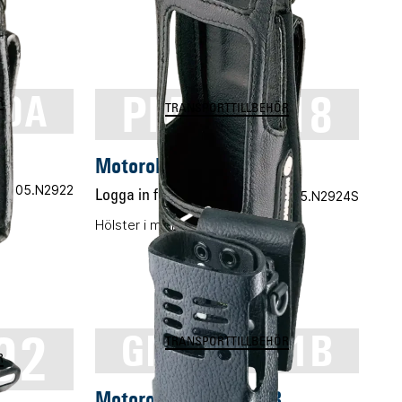
PMLN5018
30A
R
TRANSPORTTILLBEHÖR
Motorola PMLN5018
t.nr 05.N2922
Logga in för pris
Vårt art.nr 05.N2924S
Hölster i mjukt läder
92
GMLN1111B
TRANSPORTTILLBEHÖR
R
Motorola GMLN1111B