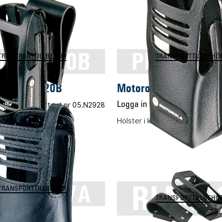
LN5020B
PMLN50
TRANSPORTTILLBEHÖR
TRANSPORTTILLBEHÖ
a PMLN5020B
Motorola PMLN5030A
 pris
Vårt art.nr 05.N2928
Logga in för pris
Vårt ar
tigt läder
Hölster i kraftigt läder
RLN48
LN5027A
TRANSPORTTILLBEHÖR
TRANSPORTTILLBEHÖ
a PMLN5027A