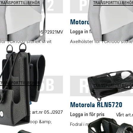
MLN5302
PMLN52
TRANSPORTTILLBEHÖR
TRANSPORTTILLBEHÖ
a PMLN5302
Motorola PMLN5244
 pris
Vårt art.nr 05.P2921MV
Logga in för pris
Vårt art.
 för TCR1000 storlek M vit
Axelhölster för TCR1000 storlek
RLN57
LN5385B
TRANSPORTTILLBEHÖR
TRANSPORTTILLBEHÖ
a RLN5385B
Motorola RLN5720
 pris
Vårt art.nr 05.J2927
Logga in för pris
Vårt art
 med 3" bältesloop &amp;
Fodral i mjukt läder