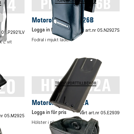
44
PMLN5026B
TRANSPORTTILLBEHÖR
R
Motorola PMLN5026B
Logga in för pris
Vårt art.nr 05.N2927S
nr 05.P2921LV
Fodral i mjukt läder
 L vit
20
HLN9952A
TRANSPORTTILLBEHÖR
R
Motorola HLN9952A
Logga in för pris
Vårt art.nr 05.E2939
.nr 05.M2925
Hölster i plast