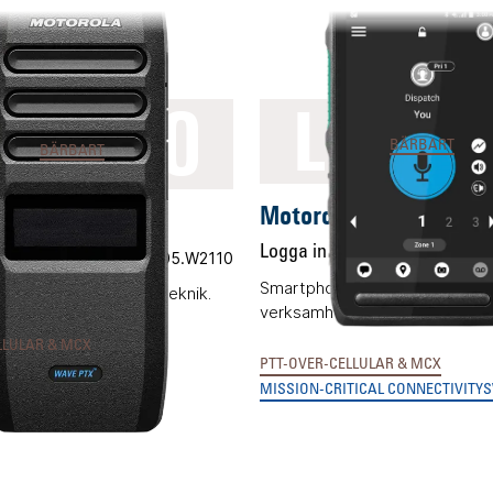
LK110
LEX L
BÄRBART
BÄRBART
Motorola LEX L11
a TLK110
Logga in för pris
Fl
 pris
Vårt art.nr 05.W2110
Smartphone med PTT-reglage 
r 4G och Wifi med AI-teknik.
verksamhetskritiska behov.
LLULAR & MCX
PTT-OVER-CELLULAR & MCX
MISSION-CRITICAL CONNECTIVITY
S