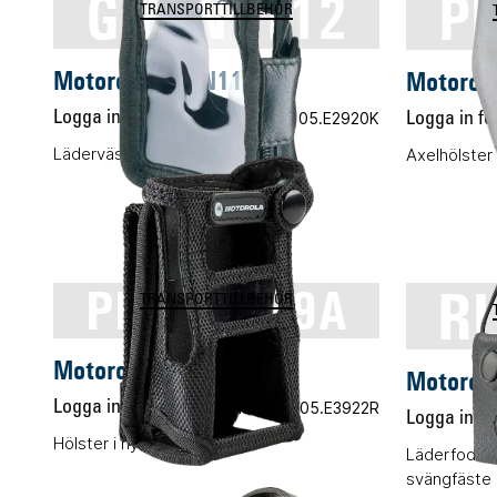
GMLN1112
P
TRANSPORTTILLBEHÖR
Motorola GMLN1112
Motorol
Logga in för pris
Vårt art.nr 05.E2920K
Logga in för
Läderväska soft ATEX belt loop
Axelhölster
R
PMLN5089A
TRANSPORTTILLBEHÖR
Motorola PMLN5089A
Motorol
Logga in för pris
Vårt art.nr 05.E3922R
Logga in för
Hölster i nylon
Läderfodral
svängfäste