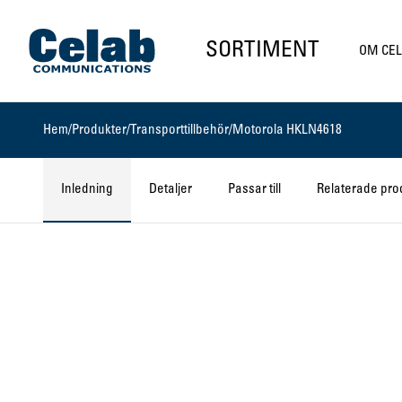
Gå till startsidan
SORTIMENT
OM CE
Hem
/
Produkter
/
Transporttillbehör
/
Motorola HKLN4618
Inledning
Detaljer
Passar till
Relaterade pro