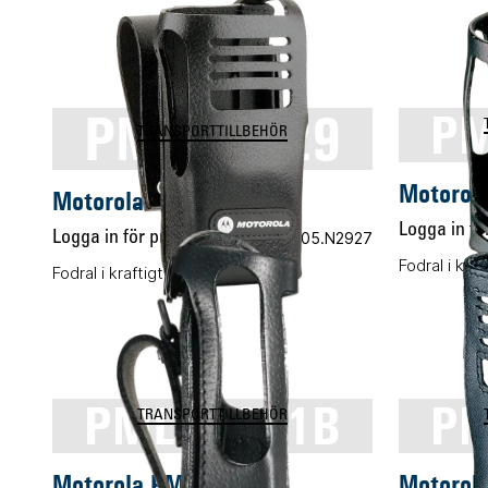
PMLN5029
PM
TRANSPORTTILLBEHÖR
Motorol
Motorola PMLN5029
Logga in för
Logga in för pris
Vårt art.nr 05.N2927
Fodral i kraf
Fodral i kraftigt läder
PMLN5021B
PM
TRANSPORTTILLBEHÖR
Motorola PMLN5021B
Motorol