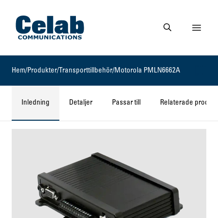
Gå till startsidan
Visa 
Gå till söksidan
Hem
/
Produkter
/
Transporttillbehör
/
Motorola PMLN6662A
Inledning
Detaljer
Passar till
Relaterade produkt