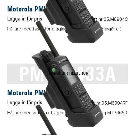
Motorola PMLN6432A
Logga in för pris
Vårt art.nr 05.M6904C
Hållare med fäste för ciggladdkabel (05.R3905 ingår ej)
PMLN6433A
TRANSPORTTILLBEHÖR
Motorola PMLN6433A
Logga in för pris
Vårt art.nr 05.M6904RF
Hållare med antenn uttag och uttag för laddning MTP6650