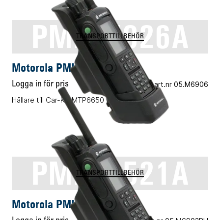
PMLN7026A
TRANSPORTTILLBEHÖR
Motorola PMLN7026A
Logga in för pris
Vårt art.nr 05.M6906
Hållare till Car-Kit MTP6650
PMLN6521A
TRANSPORTTILLBEHÖR
Motorola PMLN6521A