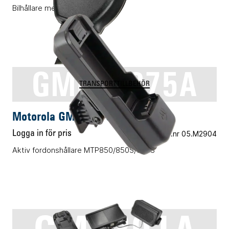
Bilhållare med kablar
GMLN5075A
TRANSPORTTILLBEHÖR
Motorola GMLN5075A
Logga in för pris
Vårt art.nr 05.M2904
Aktiv fordonshållare MTP850/850S/830S