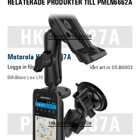
RELATERADE PRODUKTER TILL PMLN6662A
HKLN4627A
TRANSPORTTILLBEHÖR
Motorola HKLN4627A
Logga in för pris
Vårt art.nr 05.B0003
Bilhållare Lex L10
PMLN7837A
TRANSPORTTILLBEHÖR