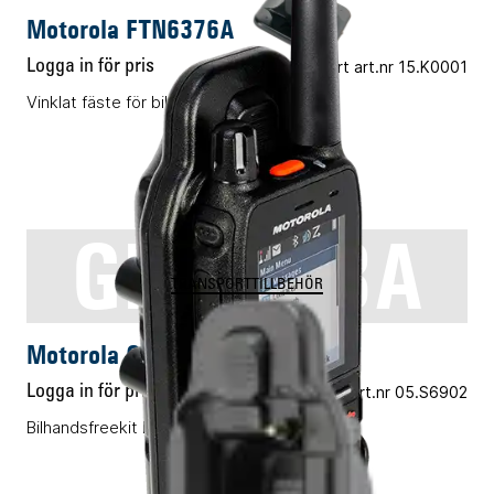
Motorola FTN6376A
Logga in för pris
Vårt art.nr 15.K0001
Vinklat fäste för bil kit
GM0368A
TRANSPORTTILLBEHÖR
Motorola GM0368A
Logga in för pris
Vårt art.nr 05.S6902
Bilhandsfreekit MXP600