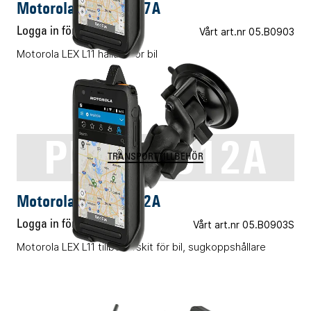
Motorola PMLN7837A
Logga in för pris
Vårt art.nr 05.B0903
Motorola LEX L11 hållare för bil
PMLN7912A
TRANSPORTTILLBEHÖR
Motorola PMLN7912A
Logga in för pris
Vårt art.nr 05.B0903S
Motorola LEX L11 tillbehörskit för bil, sugkoppshållare