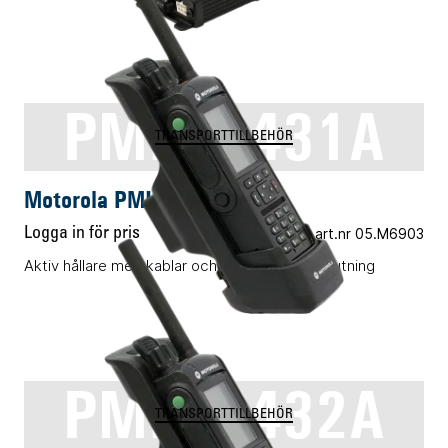
PMLN6431A
TRANSPORTTILLBEHÖR
Motorola PMLN6431A
Logga in för pris
Vårt art.nr 05.M6903
Aktiv hållare med kablar och yttre antennanslutning
PMLN6432A
TRANSPORTTILLBEHÖR