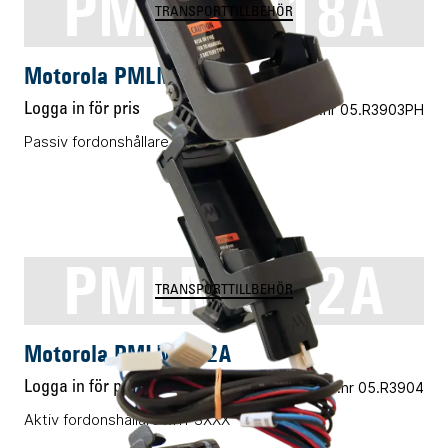
PMLN7018A
TRANSPORTTILLBEHÖR
Motorola PMLN7018A
Logga in för pris
Vårt art.nr 05.R3903PH
Passiv fordonshållare MTP3xxx
PMLN6182A
TRANSPORTTILLBEHÖR
Motorola PMLN6182A
Logga in för pris
Vårt art.nr 05.R3904
Aktiv fordonshållare MTP3XXX