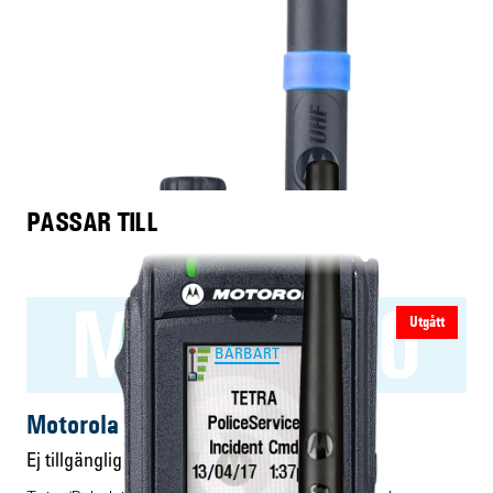
PASSAR TILL
MTP6650
Utgått
BÄRBART
Motorola MTP6650
Ej tillgänglig