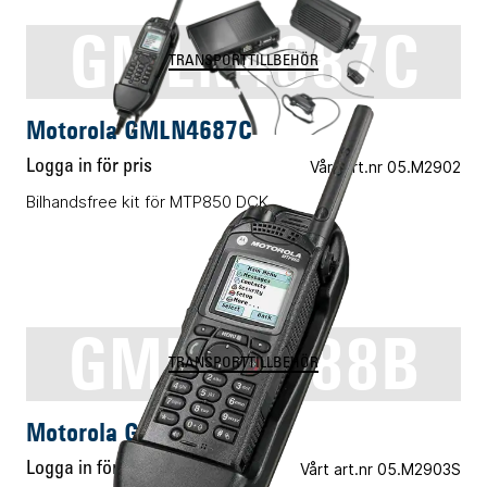
GMLN4687C
TRANSPORTTILLBEHÖR
Motorola GMLN4687C
Logga in för pris
Vårt art.nr 05.M2902
Bilhandsfree kit för MTP850 DCK
GMLN4688B
TRANSPORTTILLBEHÖR
Motorola GMLN4688B
Logga in för pris
Vårt art.nr 05.M2903S