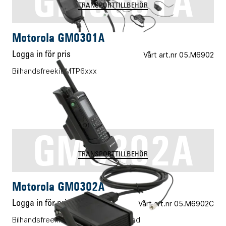
GM0301A
TRANSPORTTILLBEHÖR
Motorola GM0301A
Logga in för pris
Vårt art.nr 05.M6902
Bilhandsfreekit MTP6xxx
GM0302A
TRANSPORTTILLBEHÖR
Motorola GM0302A
Logga in för pris
Vårt art.nr 05.M6902C
Bilhandsfreekit MTP6xxx customized