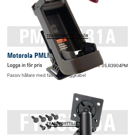
PMLN6181A
TRANSPORTTILLBEHÖR
Motorola PMLN6181A
Logga in för pris
Vårt art.nr 05.R3904PM
Passiv hållare med fäste för ciggkabel
FTN6376A
TRANSPORTTILLBEHÖR