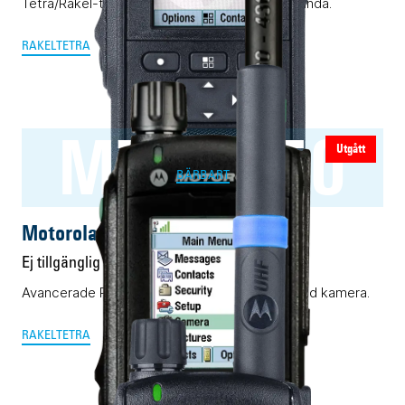
Tetra/Rakel-terminal med förfinad radioprestanda.
RAKEL
TETRA
MTP6750
Utgått
BÄRBART
Motorola MTP6750
Ej tillgänglig
Avancerade Rakel-/Tetra-terminal med inbyggd kamera.
RAKEL
TETRA