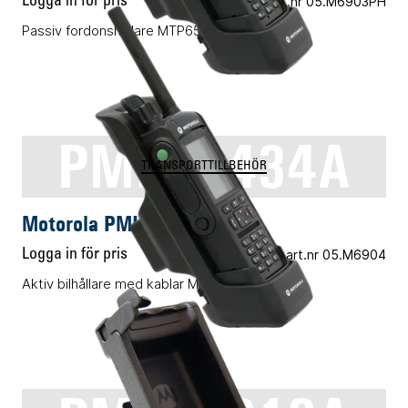
Logga in för pris
Vårt art.nr 05.M6903PH
Passiv fordonshållare MTP6550/6750
PMLN6434A
TRANSPORTTILLBEHÖR
Motorola PMLN6434A
Logga in för pris
Vårt art.nr 05.M6904
Aktiv bilhållare med kablar MTP6XXX