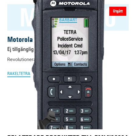
MTP6550
Utgått
BÄRBART
Motorola MTP6550
Ej tillgänglig
Revolutionerande Rakel-/Tetra-mobil
RAKEL
TETRA