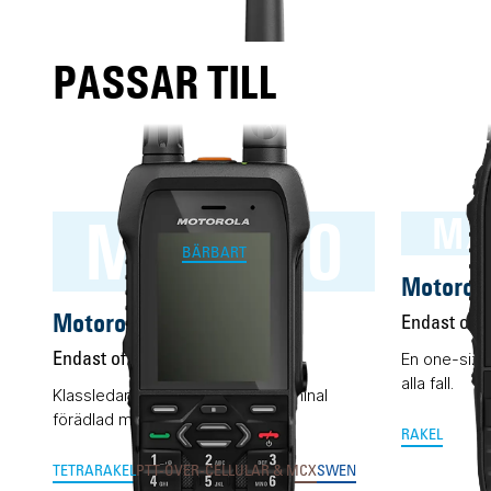
PASSAR TILL
MXP660
MX
BÄRBART
Motorol
Motorola MXP660
Endast offe
En one-size-
Endast offert
alla fall.
Klassledande RAKEL/TETRA-terminal
förädlad med LTE och Wifi.
RAKEL
TETRA
RAKEL
PTT-OVER-CELLULAR & MCX
SWEN