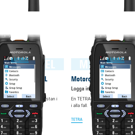
P600 RAKEL
MXP600 TE
BÄRBART
BÄRBART
a MXP600 RAKEL
Motorola MXP600 TE
rt
Logga in för pris
Vårt ar
fits-all Rakelmobil. Nästan i
En TETRA-terminal för alla änd
i alla fall.
TETRA