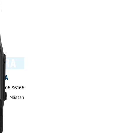
TRA
TRA
t.nr 05.S6165
amål. Nästan