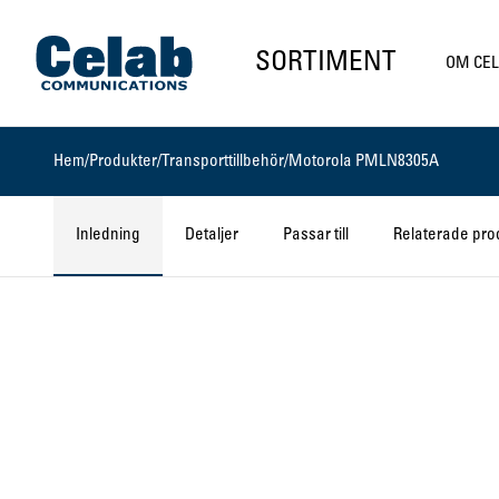
Gå till startsidan
SORTIMENT
OM CE
Hem
/
Produkter
/
Transporttillbehör
/
Motorola PMLN8305A
Inledning
Detaljer
Passar till
Relaterade pro