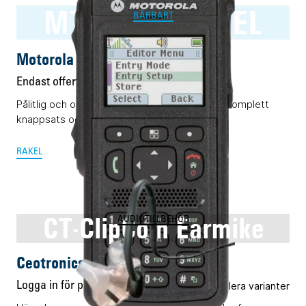
MTP3550 RAKEL
BÄRBART
Motorola MTP3550 RAKEL
Endast offert
Pålitlig och okomplicerad Rakelterminal med komplett
knappsats och display.
RAKEL
CT-ClipCom Earmike
AUDIOTILLBEHÖR
Ceotronics CT-ClipCom Earmike
Logga in för pris
Flera varianter