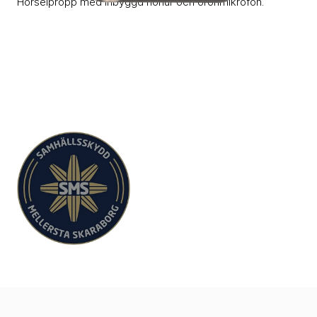
Hörselpropp med inbyggd hörlur och öronmikrofon.