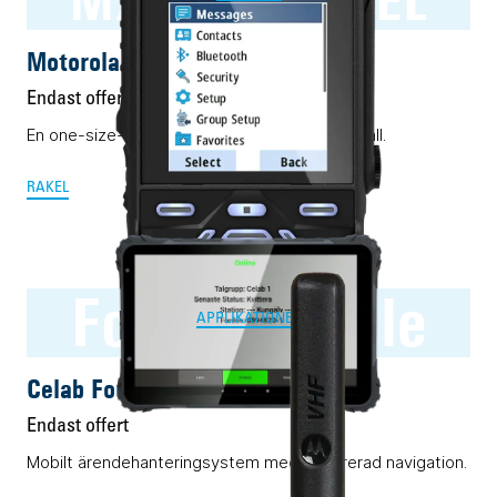
Motorola MXP600 RAKEL
Endast offert
En one-size-fits-all Rakelmobil. Nästan i alla fall.
RAKEL
Four:C Mobile
APPLIKATIONER
Celab Four:C Mobile
Endast offert
Mobilt ärendehanteringsystem med integrerad navigation.