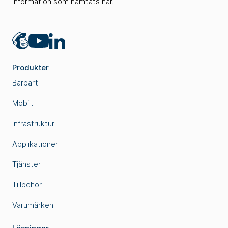
information som hämtats här.
Mailchimp
LinkedIn
YouTube
Produkter
Bärbart
Mobilt
Infrastruktur
Applikationer
Tjänster
Tillbehör
Varumärken