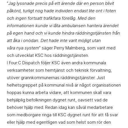
”
Jag lyssnade precis på ett ärende där en person blivit
påkörd, turligt nog hade individen endast lite ont i foten
och ingen fortsatt trafikfara förelåg. Med den
informationen kunde vi låta ambulansen hantera ärendet
på egen hand och vi kunde hindra räddningstjänsten från
att åka i onödan. Det hade inte varit möjligt utan
våra nya system
” säger Perry Malmberg, som varit med
och utvecklat KSC hos räddningstjänsten.
I Four:C Dispatch följer KSC även andra kommunala
verksamheter som hemtjänst och teknisk förvaltning,
utöver grannkommunernas räddningstjänster. Just
helhetsgreppet på kommunal nivå är något organisationen
hoppas kunna arbeta vidare, att kommunen skall vara
behjälplig befolkningen dygnet runt, oavsett vad de
behöver hjälp med. Redan idag kan såväl medarbetare
som medborgare ringa till KSC dygnet runt för att få svar
eller hjälp med egentligen vad som helst som rör den