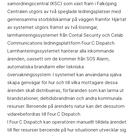
samordningscentral (KSC) som växt fram i Falköping.
Centralen utgörs av två speglade ledningsplatser med
gemensamma storbildskärmar på väggen framför. Hjärtat
av systemet utgörs främst av två lösningar,
larmhanteringssystemet från Contal Security och Celab
Communications ledningsplattform Four:C Dispatch.
Larmhanteringssystemet hanterar alla inkommande
ärenden, oavsett om de kommer från SOS Alarm,
automatiska brandlarm eller tekniska
övervakningssystem. I systemet kan användarna själva
skapa genvägar för hur och till vilka mottagare dessa
ärenden skall distribueras, förfaranden som kan larma ut
brandstationer, deltidsbrandmän och andra kommunala
resurser. Beroende på ärendets natur kan det dessutom
vidarebefordras till Four:C Dispatch.
I Four:C Dispatch kan operatören manuellt tilldela ärendet
till fler resurser beroende på hur situationen utvecklar sig.