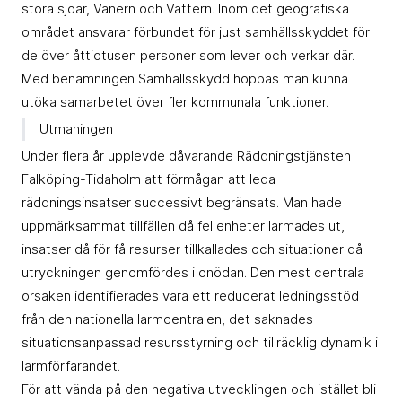
stora sjöar, Vänern och Vättern. Inom det geografiska
området ansvarar förbundet för just samhällsskyddet för
de över åttiotusen personer som lever och verkar där.
Med benämningen Samhällsskydd hoppas man kunna
utöka samarbetet över fler kommunala funktioner.
Utmaningen
Under flera år upplevde dåvarande Räddningstjänsten
Falköping-Tidaholm att förmågan att leda
räddningsinsatser successivt begränsats. Man hade
uppmärksammat tillfällen då fel enheter larmades ut,
insatser då för få resurser tillkallades och situationer då
utryckningen genomfördes i onödan. Den mest centrala
orsaken identifierades vara ett reducerat ledningsstöd
från den nationella larmcentralen, det saknades
situationsanpassad resursstyrning och tillräcklig dynamik i
larmförfarandet.
För att vända på den negativa utvecklingen och istället bli