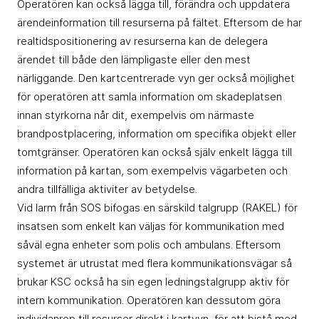
Operatören kan också lägga till, förändra och uppdatera
ärendeinformation till resurserna på fältet. Eftersom de har
realtidspositionering av resurserna kan de delegera
ärendet till både den lämpligaste eller den mest
närliggande. Den kartcentrerade vyn ger också möjlighet
för operatören att samla information om skadeplatsen
innan styrkorna når dit, exempelvis om närmaste
brandpostplacering, information om specifika objekt eller
tomtgränser. Operatören kan också själv enkelt lägga till
information på kartan, som exempelvis vägarbeten och
andra tillfälliga aktiviter av betydelse.
Vid larm från SOS bifogas en särskild talgrupp (RAKEL) för
insatsen som enkelt kan väljas för kommunikation med
såväl egna enheter som polis och ambulans. Eftersom
systemet är utrustat med flera kommunikationsvägar så
brukar KSC också ha sin egen ledningstalgrupp aktiv för
intern kommunikation. Operatören kan dessutom göra
individanrop till resurser direkt i kartvyn, för att bistå med