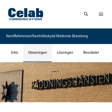
Gå till startsidan
Visa 
Gå till söksidan
Hem
/
Referenser
/
Samhällsskydd Mellersta Skaraborg
Intro
Utmaningen
Lösningen
Resultatet
L