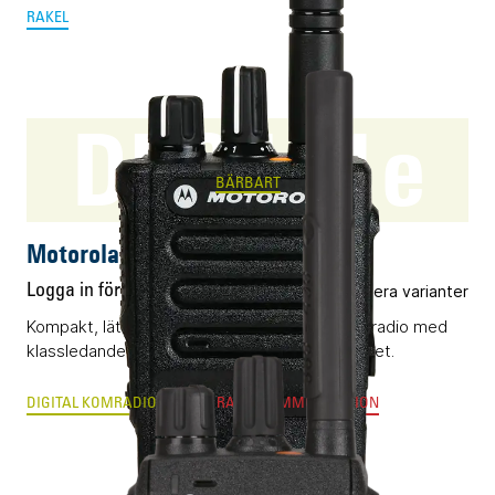
RAKEL
DP3441e
BÄRBART
Motorola DP3441e
Logga in för pris
Flera varianter
Kompakt, lättanvänd och vattentät DMR-komradio med
klassledande radioegenskaper och byggkvalitet.
DIGITAL KOMRADIO
ANALOG RADIOKOMMUNIKATION