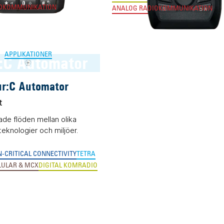
IOKOMMUNIKATION
ANALOG RADIOKOMMUNIKATION
APPLIKATIONER
:C Automator
ur:C Automator
t
de flöden mellan olika
teknologier och miljöer.
-CRITICAL CONNECTIVITY
TETRA
LULAR & MCX
DIGITAL KOMRADIO