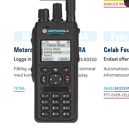
ANALOG RAD
BÄRBART
MTP3550 TETRA
Four
Motorola MTP3550 TETRA
Celab Fo
Logga in för pris
Vårt art.nr 05.R3550
Endast offer
Pålitlig och okomplicerad TETRA-terminal
Automatisera
med komplett knappsats och display.
informations
TETRA
RAKEL
MISSION
PTT-OVER-CEL