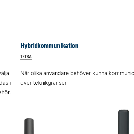
Hybridkommunikation
TETRA
älja
När olika användare behöver kunna kommunic
das i
över teknikgränser.
ehör.