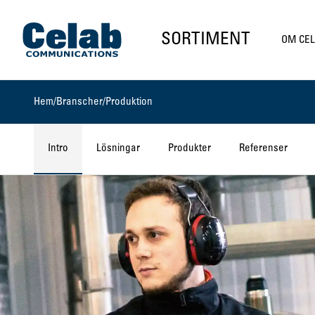
Gå till startsidan
SORTIMENT
OM CE
Hem
/
Branscher
/
Produktion
Intro
Lösningar
Produkter
Referenser