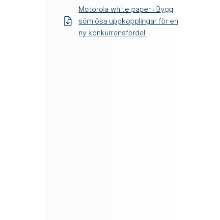
Motorola white paper : Bygg
sömlösa uppkopplingar för en
ny konkurrensfördel.