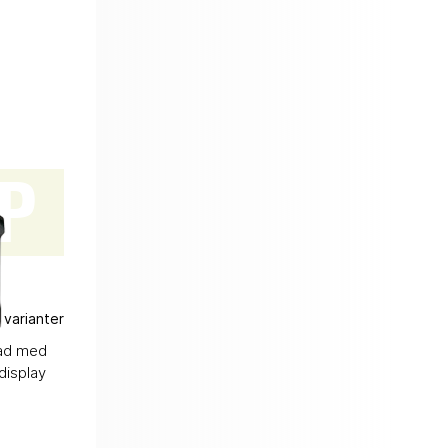
P
 varianter
tad med
display