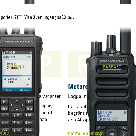
Sök
gorier (7)
Visa även utgångna
R5 LK
7 FKP
BÄRBART
BÄRBART
 R7 FKP
Motorola R5 LKP
 pris
Flera varianter
Logga in för pris
Flera
mradio (DMR) med display
Portabel komradio (DMR) utrus
s, avancerad funktionalitet
begränsad knappsats, kompakt 
isslös radioprestanda.
och AI-optimerat ljud.
RADIO
DIGITAL KOMRADIO