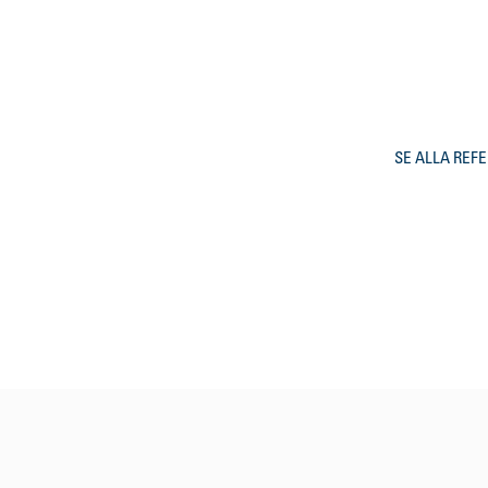
SE ALLA REF
NKT
Scania