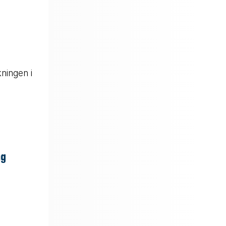
kningen i
ng