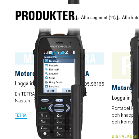
PRODUKTER
Alla segment (11)
Alla kate
R
MXP600 TETRA
BÄRBART
Motorola MXP600 TETRA
Logga in för pris
Vårt art.nr 05.S6165
Motorola
En TETRA-terminal för alla ändamål.
Logga in för
Nästan i alla fall.
Portabel ko
och knappsat
TETRA
och komprom
DIGITAL KOM