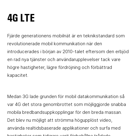
4G LTE
Fjärde generationens mobilnät är en teknikstandard som
revolutionerade mobil kommunikation när den
introducerades i början av 2010-talet eftersom den erbjöd
en rad nya tjänster och användarupplevelser tack vare
högre hastigheter, lägre fördröjning och förbättrad
kapacitet.
Medan 3G lade grunden för mobil datakommunikation så
var 4G det stora genombrottet som möjliggjorde snabba
mobila bredbandsuppkopplingar för den breda massan.
Det blev nu möjligt att strömma högupplöst video,
använda realtidsbaserade applikationer och surfa med
hastigheter som tidigare varit förbehållna trådade