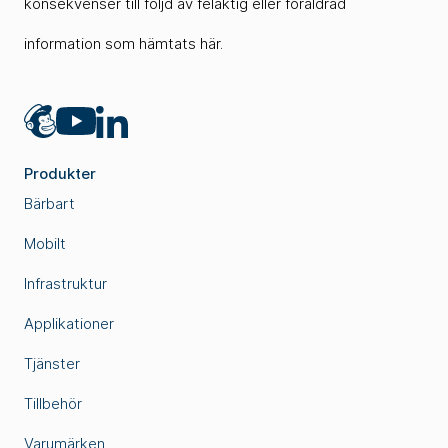
konsekvenser till följd av felaktig eller föråldrad
information som hämtats här.
Mailchimp
LinkedIn
YouTube
Produkter
Bärbart
Mobilt
Infrastruktur
Applikationer
Tjänster
Tillbehör
Varumärken