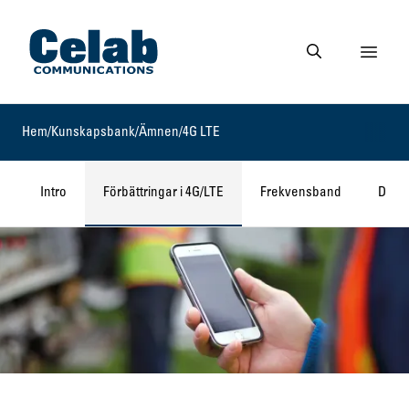
Gå till startsidan
Visa 
Gå till söksidan
Hem
/
Kunskapsbank
/
Ämnen
/
4G LTE
Intro
Förbättringar i 4G/LTE
Frekvensband
Datah