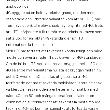
uppkopplingar.
4G byggde på en helt ny teknisk grund, där den mest
etablerade och utbredda varianten kom att bli LTE (Long
Term Evolution). LTE blev snabbt synonymt med 4G, trots
att LTE i början inte fullt ut mötte de tekniska kraven som
satts upp för en "äkta" 4G-standard enligt ITU
(Internationella teleunionen).
Men LTE har fortsatt att utvecklas kontinuerligt och både
mötte och överträffade till slut kraven för 4G-standarden.
Om de initiala LTE-versionerna var bryggan mellan 3G och
4G så är de nya varianterna nu istället bryggan mellan 4G
och 5G. Även om 5G nu rullas ut globalt så är 4G
fortfarande det mest använda mobilnätet i stora delar av
världen. De flesta moderna enheter är kompatibla med
både 4G och 5G och många operatörer använder en
kombination av tekniker för att säkerställa bästa möjliga
täckning. 4G-nät kommer sannolikt att fortsätta vara en