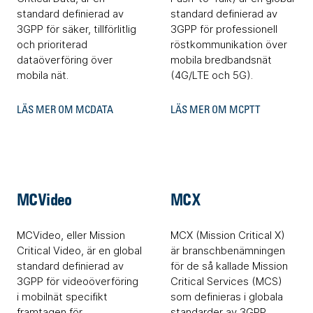
standard definierad av
standard definierad av
3GPP för säker, tillförlitlig
3GPP för professionell
och prioriterad
röstkommunikation över
dataöverföring över
mobila bredbandsnät
mobila nät.
(4G/LTE och 5G).
LÄS MER OM MCDATA
LÄS MER OM MCPTT
MCVideo
MCX
MCVideo, eller Mission
MCX (Mission Critical X)
Critical Video, är en global
är branschbenämningen
standard definierad av
för de så kallade Mission
3GPP för videoöverföring
Critical Services (MCS)
i mobilnät specifikt
som definieras i globala
framtagen för
standarder av 3GPP.