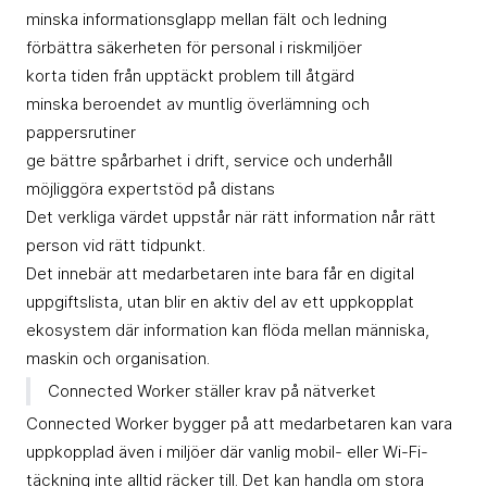
dokumentation
minska informationsglapp mellan fält och ledning
förbättra säkerheten för personal i riskmiljöer
Via formulär på
korta tiden från upptäckt problem till åtgärd
Direktrapportering av
smartphone eller
minska beroendet av muntlig överlämning och
avvikelser
surfplatta
pappersrutiner
ge bättre spårbarhet i drift, service och underhåll
Via komradio eller app
möjliggöra expertstöd på distans
Statusrapportering
på
Det verkliga värdet uppstår när rätt information når rätt
smartphone/surfplatta
person vid rätt tidpunkt.
Det innebär att medarbetaren inte bara får en digital
uppgiftslista, utan blir en aktiv del av ett uppkopplat
Via sensorer,
ekosystem där information kan flöda mellan människa,
Säkerhetsvarningar
positionering
eller
maskin och organisation.
extern uppdatering
Connected Worker ställer krav på nätverket
Connected Worker bygger på att medarbetaren kan vara
uppkopplad även i miljöer där vanlig mobil- eller Wi-Fi-
täckning inte alltid räcker till. Det kan handla om stora