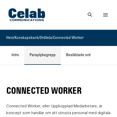
Gå till startsidan
Visa 
Gå till söksidan
Hem
/
Kunskapsbank
/
Ordlista
/
Connected Worker
Intro
Paraplybegrepp
Besläktade ord
CONNECTED WORKER
Connected Worker, eller Uppkopplad Medarbetare, är
koncept som handlar om att utrusta personal med digitala