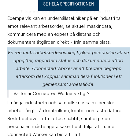
SE HELA SPECIFIKATIONEN
PTT-kommunikation
Via komradio,
PTToC
,
Exempelvis kan en underhållstekniker på en industri ta
och
gruppsamtal
MCX
emot relevant arbetsorder, se aktuell maskindata,
kommunicera med en expert på distans och
Nödanrop och
Vid komradio, telefon,
dokumentera åtgärden direkt - från samma plats.
positionsdelning
larmsändare, etc
En ren mobil arbetsorderlösning hjälper personalen att se
uppgifter, rapportera status och dokumentera utfört
Via samtal,
arbete. Connected Worker är ett bredare begrepp
Fjärrsupport
videosamtal eller
AR
-
eftersom det kopplar samman flera funktioner i ett
glasögon
gemensamt arbetsflöde.
Varför är Connected Worker viktigt?
Situationsuppdatering
Via kroppsburna
I många industriella och samhällskritiska miljöer sker
i realtid
kameror
arbetet långt från kontrollrum, kontor och fasta datorer.
Beslut behöver ofta fattas snabbt, samtidigt som
Åtkomst till ritningar,
personalen måste agera säkert och följa rätt rutiner.
Via smartphone,
kartor och
Connected Worker kan bidra till att:
surfplatta eller laptop