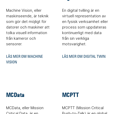
Machine Vision, eller
En digital tvilling är en
maskinseende, är teknik
virtuell representation av
som gör det möjligt för
en fysisk verksamhet eller
datorer och maskiner att
process som uppdateras
tolka visuell information
kontinuerligt med data
från kameror och
från sin verkliga
sensorer.
motsvarighet.
LÄS MER OM MACHINE
LÄS MER OM DIGITAL TWIN
VISION
MCData
MCPTT
MCData, eller Mission
MCPTT (Mission Critical
Critical Data, är en
Push-to-Talk) är en global