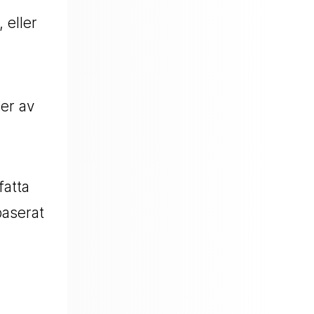
 eller
er av
fatta
baserat