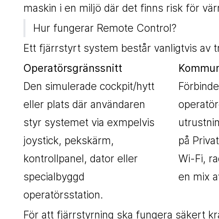
maskin i en miljö där det finns risk för vär
Hur fungerar Remote Control?
Ett fjärrstyrt system består vanligtvis av 
Operatörsgränssnitt
Kommuni
Den simulerade cockpit/hytt
Förbinde
eller plats där användaren
operatö
styr systemet via exmpelvis
utrustni
joystick, pekskärm,
på Privat
kontrollpanel, dator eller
Wi-Fi, ra
specialbyggd
en mix a
operatörsstation.
För att fjärrstyrning ska fungera säkert 