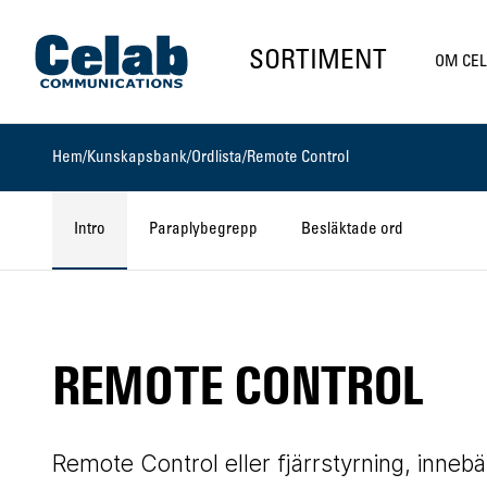
Gå till startsidan
SORTIMENT
OM CE
Hem
/
Kunskapsbank
/
Ordlista
/
Remote Control
Intro
Paraplybegrepp
Besläktade ord
REMOTE CONTROL
Remote Control eller fjärrstyrning, inneb