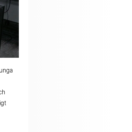
tunga
ch
igt