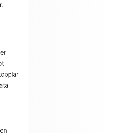
r.
ler
ot
opplar
ata
ren