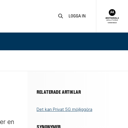
Gå till söksidan
LOGGA IN
RELATERADE ARTIKLAR
Det kan Privat 5G möjliggöra
ler en
SYNONYMER