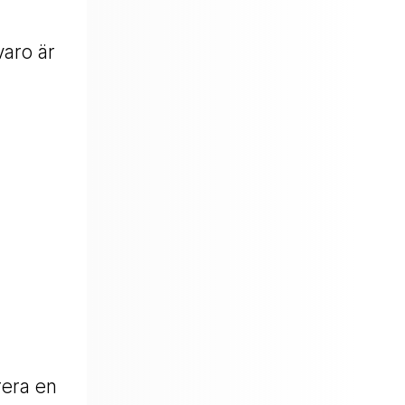
varo är
rera en