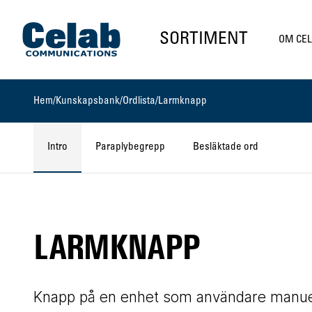
Gå till startsidan
SORTIMENT
OM CE
Hem
/
Kunskapsbank
/
Ordlista
/
Larmknapp
Intro
Paraplybegrepp
Besläktade ord
LARMKNAPP
Knapp på en enhet som användare manuellt