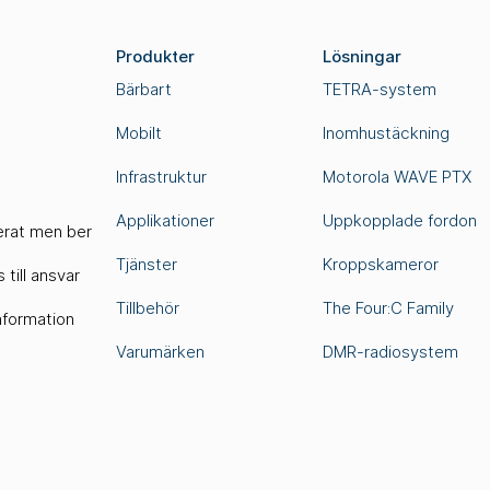
Produkter
Lösningar
Bärbart
TETRA-system
Mobilt
Inomhustäckning
Infrastruktur
Motorola WAVE PTX
Applikationer
Uppkopplade fordon
terat men ber
Tjänster
Kroppskameror
 till ansvar
Tillbehör
The Four:C Family
information
Varumärken
DMR-radiosystem