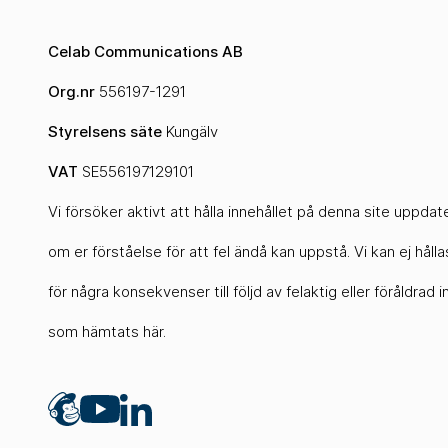
Celab Communications AB
Org.nr
556197-1291
Styrelsens säte
Kungälv
VAT
SE556197129101
Vi försöker aktivt att hålla innehållet på denna site uppda
om er förståelse för att fel ändå kan uppstå. Vi kan ej hållas
för några konsekvenser till följd av felaktig eller föråldrad 
som hämtats här.
Mailchimp
LinkedIn
YouTube