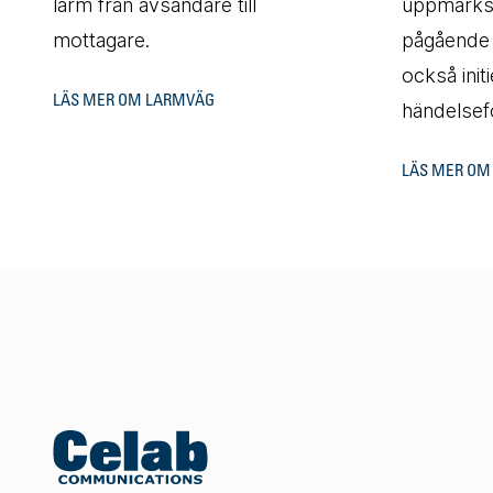
larm från avsändare till
uppmärk
mottagare.
pågående 
också initi
LÄS MER OM LARMVÄG
händelsef
LÄS MER O