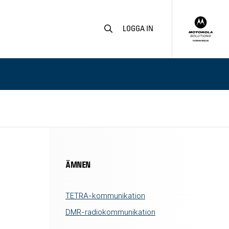
Gå till söksidan
LOGGA IN
ÄMNEN
TETRA-kommunikation
DMR-radiokommunikation