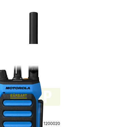
7Ex NKP
BÄRBART
a R7Ex NKP
 pris
Vårt art.nr 1200020