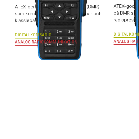
ATEX-godkän
ATEX-certifierad digital komradio (DMR)
på DMR som
som kombinerar moderna funktioner och
radiopresta
klassledande radioprestanda.
DIGITAL KOM
DIGITAL KOMRADIO
ANALOG RAD
ANALOG RADIOKOMMUNIKATION