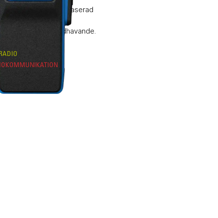
d digital komradio baserad
 kombinerar grym
nda och enkelt handhavande.
RADIO
IOKOMMUNIKATION