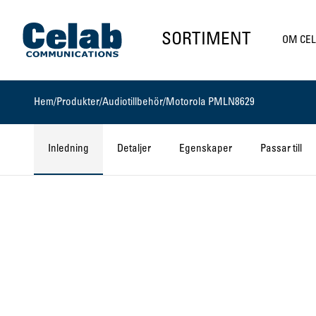
Gå till startsidan
SORTIMENT
OM CE
Hem
/
Produkter
/
Audiotillbehör
/
Motorola PMLN8629
Inledning
Detaljer
Egenskaper
Passar till