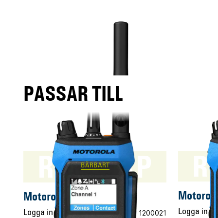
PASSAR TILL
R7Ex FKP
R
BÄRBART
Motorol
Motorola R7Ex FKP
Logga in för
Logga in för pris
Vårt art.nr 1200021