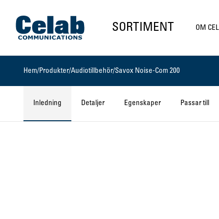
Gå till startsidan
SORTIMENT
OM CE
Hem
/
Produkter
/
Audiotillbehör
/
Savox Noise-Com 200
Inledning
Detaljer
Egenskaper
Passar till