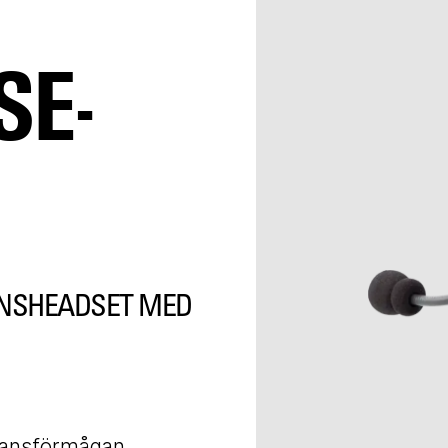
SE-
NSHEADSET MED
ansförmågan.