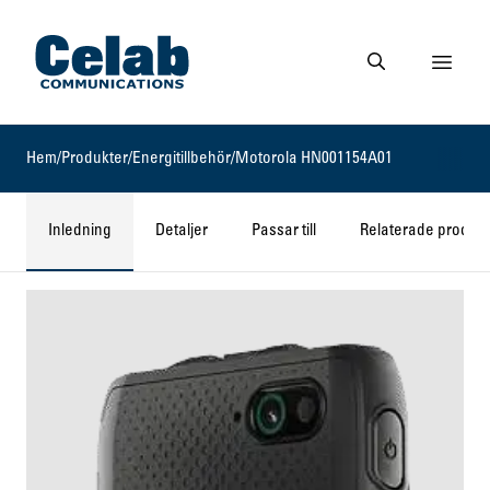
Gå till startsidan
Visa 
Gå till söksidan
Hem
/
Produkter
/
Energitillbehör
/
Motorola HN001154A01
Inledning
Detaljer
Passar till
Relaterade produkt