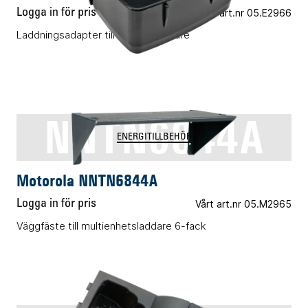
Logga in för pris
Vårt art.nr 05.E2966
Laddningsadapter till 6-facksladdare
NNTN6844A
ENERGITILLBEHÖR
Motorola NNTN6844A
Logga in för pris
Vårt art.nr 05.M2965
Väggfäste till multienhetsladdare 6-fack