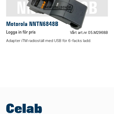
NNTN6848B
ENERGITILLBEHÖR
Motorola NNTN6848B
Logga in för pris
Vårt art.nr 05.M2968B
Adapter iTM radioställ med USB för 6-facks ladd.