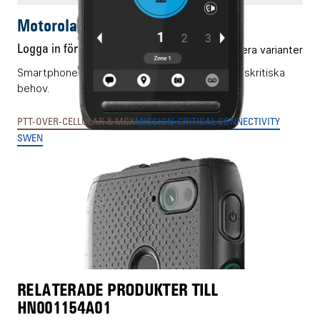
Motorola LEX L11
Logga in för pris
Flera varianter
Smartphone med PTT-reglage för verksamhetskritiska
behov.
PTT-OVER-CELLULAR & MCX
MISSION-CRITICAL CONNECTIVITY
SWEN
RELATERADE PRODUKTER TILL
HN001154A01