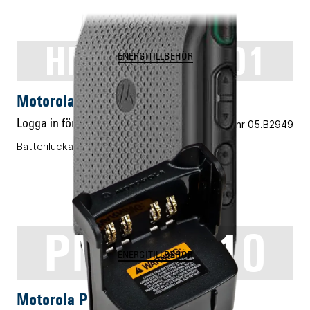
HN001155A01
ENERGITILLBEHÖR
Motorola HN001155A01
Logga in för pris
Vårt art.nr 05.B2949
Batterilucka för högkapacitetsbatteri
PMLN5010
ENERGITILLBEHÖR
Motorola PMLN5010