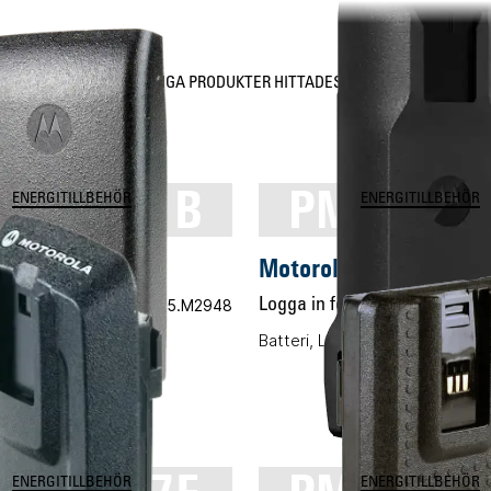
INGA PRODUKTER HITTADES
NN4351B
PMNN46
ENERGITILLBEHÖR
ENERGITILLBEHÖR
a PMNN4351B
Motorola PMNN4600A
 pris
Vårt art.nr 05.M2948
Logga in för pris
Vårt art
-ION, 1940mAh
Batteri, Li-Ion, 2100mAh, IP55, 
ENERGITILLBEHÖR
ENERGITILLBEHÖR