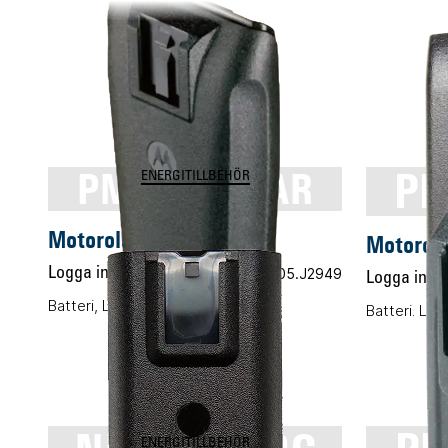
PMNN4254AR
PM
ENERGITILLBEHÖR
Motorola PMNN4254AR
Motorol
Logga in för pris
Vårt art.nr 05.J2949
Logga in för
Batteri, Li-ION, 2300mAh
Batteri. Li
ENERGITILLBEHÖR