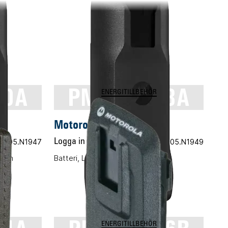
00A
PMNN4598A
ENERGITILLBEHÖR
Motorola PMNN4598A
.nr 05.N1947
Logga in för pris
Vårt art.nr 05.N1949
Slim
Batteri, Li-Ion, 2300mAh, IP55
ENERGITILLBEHÖR