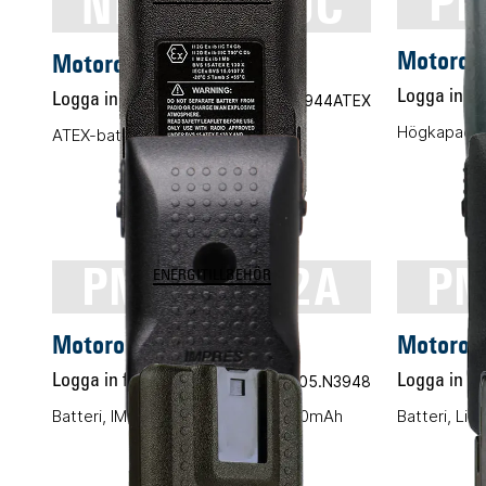
NNTN8570C
PM
Motorol
Motorola NNTN8570C
Logga in för
Logga in för pris
Vårt art.nr 05.M8944ATEX
Högkapacite
ATEX-batteri, Li-ION, 1250mAh
PMNN4502A
PM
ENERGITILLBEHÖR
Motorola PMNN4502A
Motoro
Logga in för pris
Vårt art.nr 05.N3948
Logga in för
Batteri, IMPRES, Li-ION, IP68, 3000mAh
Batteri, Li