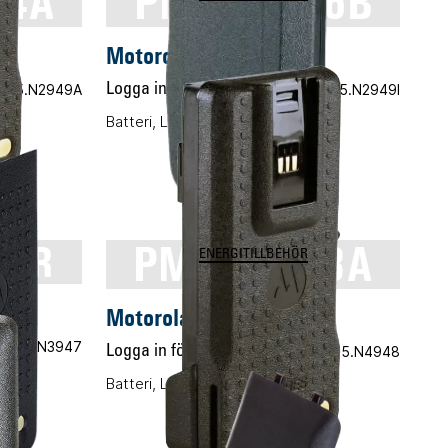
44A
PMNN4066B
Motorola PMNN4066B
nr 05.N2949A
Logga in för pris
Vårt art.nr 05.N2949I
ES
Batteri, Li-ION, 1700mAh
0AR
PMNN4493A
ENERGITILLBEHÖR
AR
Motorola PMNN4493A
.nr 05.N3947
Logga in för pris
Vårt art.nr 05.N4948
Batteri, Li-ION, 3000mAh