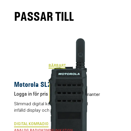
PASSAR TILL
BÄRBART
Motorola SL2600
Logga in för pris
Flera varianter
Slimmad digital komradio (DMR) med
infälld display och touch-interface.
DIGITAL KOMRADIO
ANALOG RADIOKOMMUNIKATION