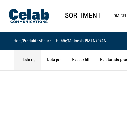
Gå till startsidan
SORTIMENT
OM CE
Hem
/
Produkter
/
Energitillbehör
/
Motorola PMLN7074A
Inledning
Detaljer
Passar till
Relaterade pro