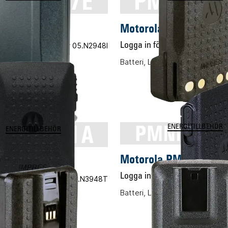
NN4077E
PMNN45
a PMNN4077E
Motorola PMNN4544A
 pris
Vårt art.nr 05.N2948I
Logga in för pris
Vårt art.
tsbatteri, Li-ION
Batteri, Li-ION, 2450mAh IMPR
NN4511A
PMNN444
ENERGITILLBEHÖR
ENERGITILLBEHÖR
Motorola PMNN4440
la PMNN4511A
Logga in för pris
Vårt art
 pris
Vårt art.nr 05.N3948T
Batteri, Li-ION, 1700mAh
-ION, 2900mAh