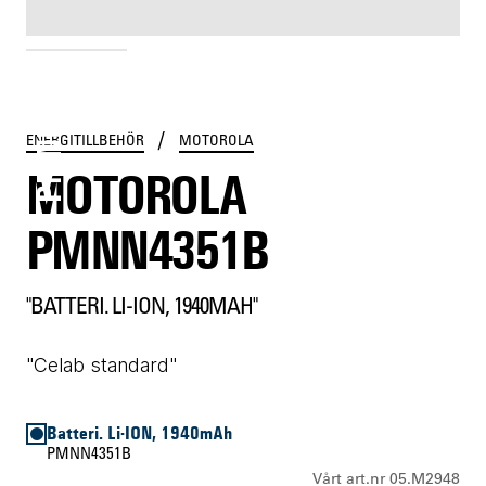
PMNN4351B
/
ENERGITILLBEHÖR
MOTOROLA
MOTOROLA
PMNN4351B
"BATTERI. LI-ION, 1940MAH"
"Celab standard"
Batteri. Li-ION, 1940mAh
PMNN4351B
Vårt art.nr 05.M2948