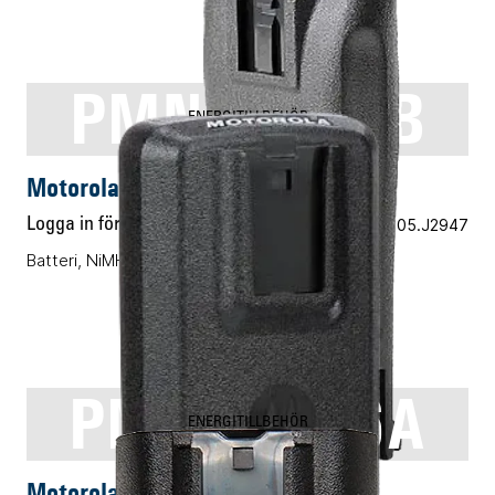
PMNN4251B
ENERGITILLBEHÖR
Motorola PMNN4251B
Logga in för pris
Vårt art.nr 05.J2947
Batteri, NiMH, 1400mAh
PMNN4476A
ENERGITILLBEHÖR
Motorola PMNN4476A