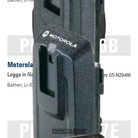
PMNN4066B
ENERGITILLBEHÖR
Motorola PMNN4066B
Logga in för pris
Vårt art.nr 05.N2949I
Batteri, Li-ION, 1700mAh
PMNN4077E
ENERGITILLBEHÖR