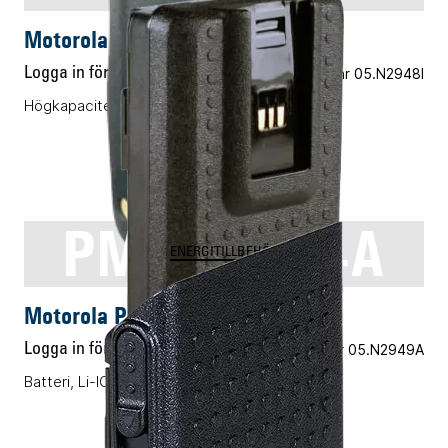
Motorola PMNN4077E
Logga in för pris
Vårt art.nr 05.N2948I
Högkapacitetsbatteri, Li-ION
PMNN4544A
ENERGITILLBEHÖR
Motorola PMNN4544A
Logga in för pris
Vårt art.nr 05.N2949A
Batteri, Li-ION, 2450mAh IMPRES