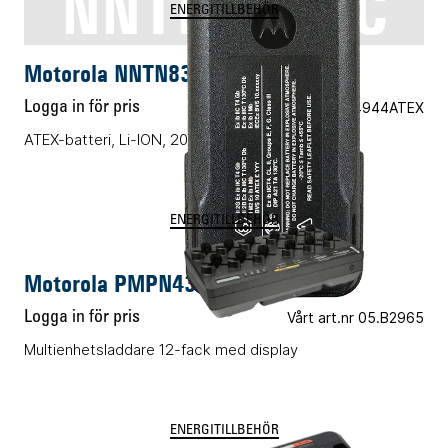
NNTN8359C
ENERGITILLBEHÖR
Motorola NNTN8359C
Logga in för pris
Vårt art.nr 05.N4944ATEX
ATEX-batteri, Li-ION, 2075mAh
ENERGITILLBEHÖR
Motorola PMPN4341A
Logga in för pris
Vårt art.nr 05.B2965
Multienhetsladdare 12-fack med display
ENERGITILLBEHÖR