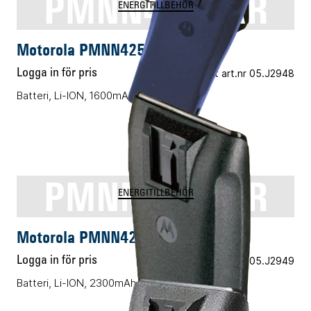
PMNN4253AR
ENERGITILLBEHÖR
Motorola PMNN4253AR
Logga in för pris
Vårt art.nr 05.J2948
Batteri, Li-ION, 1600mAh
PMNN4254AR
ENERGITILLBEHÖR
Motorola PMNN4254AR
Logga in för pris
Vårt art.nr 05.J2949
Batteri, Li-ION, 2300mAh