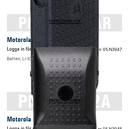
PMNN4440AR
ENERGITILLBEHÖR
Motorola PMNN4440AR
Logga in för pris
Vårt art.nr 05.N3947
Batteri, Li-ION, 1700mAh
PMNN4502A
ENERGITILLBEHÖR
Motorola PMNN4502A
Logga in för pris
Vårt art.nr 05.N3948