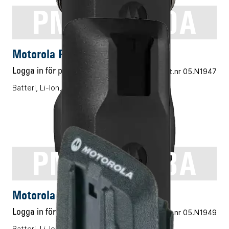
PMNN4600A
ENERGITILLBEHÖR
Motorola PMNN4600A
Logga in för pris
Vårt art.nr 05.N1947
Batteri, Li-Ion, 2100mAh, IP55, Slim
PMNN4598A
ENERGITILLBEHÖR
Motorola PMNN4598A
Logga in för pris
Vårt art.nr 05.N1949
Batteri, Li-Ion, 2300mAh, IP55