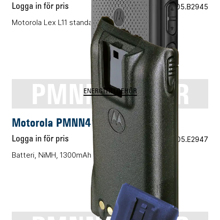
Logga in för pris
Vårt art.nr 05.B2945
Motorola Lex L11 standardbatteri 5000T
PMNN4151AR
ENERGITILLBEHÖR
Motorola PMNN4151AR
Logga in för pris
Vårt art.nr 05.E2947
Batteri, NiMH, 1300mAh