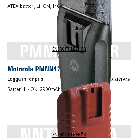
ATEX-batteri, Li-ION, 1480mAh
PMNN4258AR
ENERGITILLBEHÖR
Motorola PMNN4258AR
Logga in för pris
Vårt art.nr 05.N1948
Batteri, Li-ION, 2900mAh
NNTN7383A
ENERGITILLBEHÖR