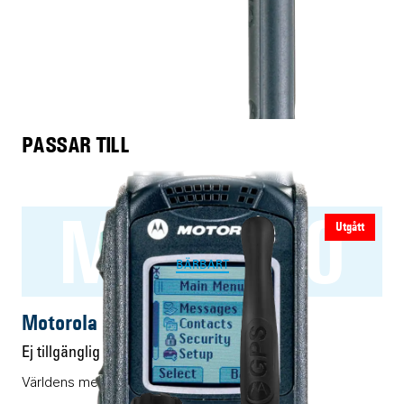
PASSAR TILL
MTP850
Utgått
BÄRBART
Motorola MTP850
Ej tillgänglig
Världens mest sålda TETRA-terminal för sin tid