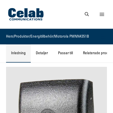
Gå till startsidan
Visa 
Gå till söksidan
Hem
/
Produkter
/
Energitillbehör
/
Motorola PMNN4351B
Inledning
Detaljer
Passar till
Relaterade produkt