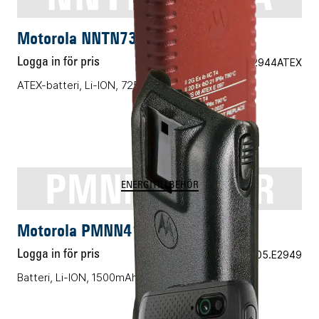
Motorola NNTN7383A
Logga in för pris
Vårt art.nr 05.M2944ATEX
ATEX-batteri, Li-ION, 725mAh
PMNN4158AR
ENERGITILLBEHÖR
Motorola PMNN4158AR
Logga in för pris
Vårt art.nr 05.E2949
Batteri, Li-ION, 1500mAh