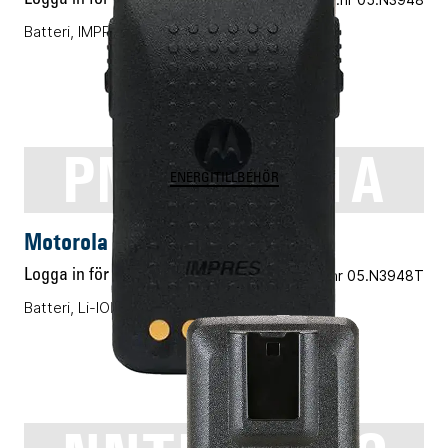
Batteri, IMPRES, Li-ION, IP68, 3000mAh
PMNN4511A
ENERGITILLBEHÖR
Motorola PMNN4511A
Logga in för pris
Vårt art.nr 05.N3948T
Batteri, Li-ION, 2900mAh