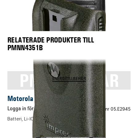
RELATERADE PRODUKTER TILL
PMNN4351B
PMNN4159AR
ENERGITILLBEHÖR
Motorola PMNN4159AR
Logga in för pris
Vårt art.nr 05.E2945
Batteri, Li-ION, 2600mAh