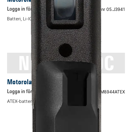
Logga in för pris
Vårt art.nr 05.J3941
Batteri, Li-ION, 1750mAh
NNTN8570C
ENERGITILLBEHÖR
Motorola NNTN8570C
Logga in för pris
Vårt art.nr 05.M8944ATEX
ATEX-batteri, Li-ION, 1250mAh