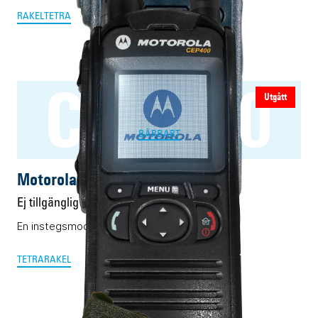
RAKEL
TETRA
CEP400
Utgått
BÄRBART
Motorola CEP400
Ej tillgänglig
En instegsmodell i TETRA-världen
TETRA
RAKEL