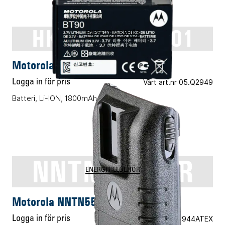
HKNN4013ASP01
ENERGITILLBEHÖR
Motorola HKNN4013ASP01
Logga in för pris
Vårt art.nr 05.Q2949
Batteri, Li-ION, 1800mAh
NNTN5510DR
ENERGITILLBEHÖR
Motorola NNTN5510DR
Logga in för pris
Vårt art.nr 05.E2944ATEX