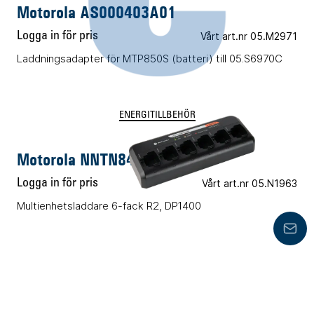
Motorola AS000403A01
Logga in för pris
Vårt art.nr 05.M2971
Laddningsadapter för MTP850S (batteri) till 05.S6970C
ENERGITILLBEHÖR
Motorola NNTN8410B
Logga in för pris
Vårt art.nr 05.N1963
Multienhetsladdare 6-fack R2, DP1400
Lämn
ENERGITILLBEHÖR
Motorola PMPN4289B