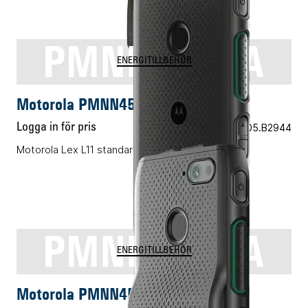
PMNN4545A
ENERGITILLBEHÖR
Motorola PMNN4545A
Logga in för pris
Vårt art.nr 05.B2944
Motorola Lex L11 standardbatteri 2500T
PMNN4546A
ENERGITILLBEHÖR
Motorola PMNN4546A