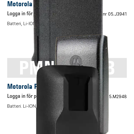
Motorola PMNN4476A
Logga in för pris
Vårt art.nr 05.J3941
Batteri, Li-ION, 1750mAh
PMNN4351B
ENERGITILLBEHÖR
Motorola PMNN4351B
Logga in för pris
Vårt art.nr 05.M2948
Batteri. Li-ION, 1940mAh