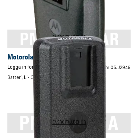
PMNN4254AR
ENERGITILLBEHÖR
Motorola PMNN4254AR
Logga in för pris
Vårt art.nr 05.J2949
Batteri, Li-ION, 2300mAh
PMNN4476A
ENERGITILLBEHÖR