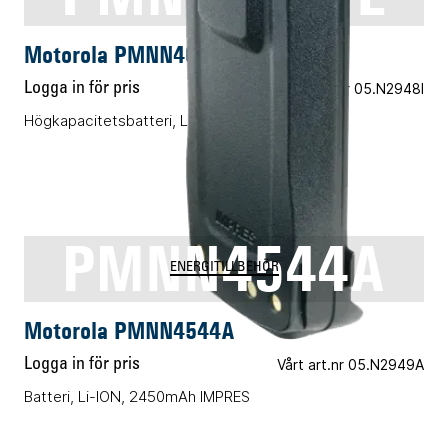
Motorola PMNN4077E
Logga in för pris
Vårt art.nr 05.N2948I
Högkapacitetsbatteri, Li-ION
PMNN4544A
ENERGITILLBEHÖR
Motorola PMNN4544A
Logga in för pris
Vårt art.nr 05.N2949A
Batteri, Li-ION, 2450mAh IMPRES