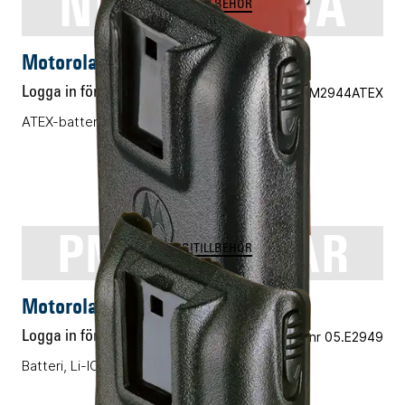
NNTN7383A
ENERGITILLBEHÖR
Motorola NNTN7383A
Logga in för pris
Vårt art.nr 05.M2944ATEX
ATEX-batteri, Li-ION, 725mAh
PMNN4158AR
ENERGITILLBEHÖR
Motorola PMNN4158AR
Logga in för pris
Vårt art.nr 05.E2949
Batteri, Li-ION, 1500mAh