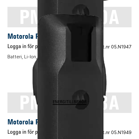
PMNN4600A
ENERGITILLBEHÖR
Motorola PMNN4600A
Logga in för pris
Vårt art.nr 05.N1947
Batteri, Li-Ion, 2100mAh, IP55, Slim
PMNN4598A
ENERGITILLBEHÖR
Motorola PMNN4598A
Logga in för pris
Vårt art.nr 05.N1949