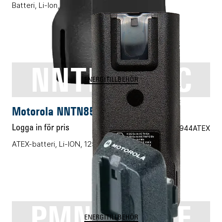
Batteri, Li-Ion, 2300mAh, IP55
NNTN8570C
ENERGITILLBEHÖR
Motorola NNTN8570C
Logga in för pris
Vårt art.nr 05.M8944ATEX
ATEX-batteri, Li-ION, 1250mAh
PMNN4077E
ENERGITILLBEHÖR