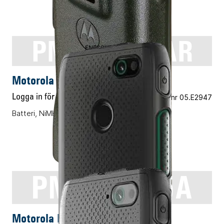
PMNN4151AR
ENERGITILLBEHÖR
Motorola PMNN4151AR
Logga in för pris
Vårt art.nr 05.E2947
Batteri, NiMH, 1300mAh
PMNN4545A
ENERGITILLBEHÖR
Motorola PMNN4545A