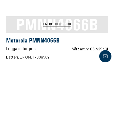
PMNN4066B
ENERGITILLBEHÖR
Motorola PMNN4066B
Logga in för pris
Vårt art.nr 05.N2949I
Batteri, Li-ION, 1700mAh
Lämn
PMNN4440AR
ENERGITILLBEHÖR
Motorola PMNN4440AR