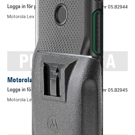
Logga in för pris
Vårt art.nr 05.B2944
Motorola Lex L11 standardbatteri 2500T
PMNN4546A
ENERGITILLBEHÖR
Motorola PMNN4546A
Logga in för pris
Vårt art.nr 05.B2945
Motorola Lex L11 standardbatteri 5000T