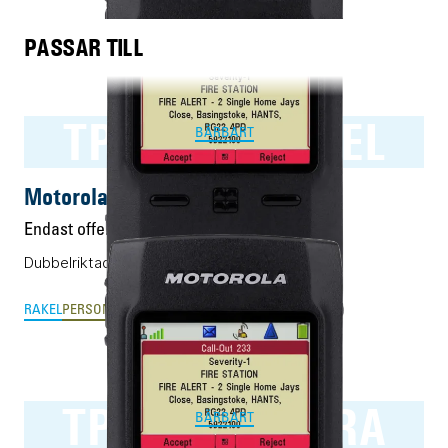
PASSAR TILL
TPG2200 RAKEL
BÄRBART
Motorola TPG2200 RAKEL
Endast offert
Dubbelriktad personsökare för RAKEL.
RAKEL
PERSONSÖKARE
TPG2200 TETRA
BÄRBART