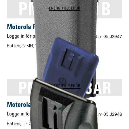
PMNN4251B
ENERGITILLBEHÖR
Motorola PMNN4251B
Logga in för pris
Vårt art.nr 05.J2947
Batteri, NiMH, 1400mAh
PMNN4253AR
ENERGITILLBEHÖR
Motorola PMNN4253AR
Logga in för pris
Vårt art.nr 05.J2948
Batteri, Li-ION, 1600mAh