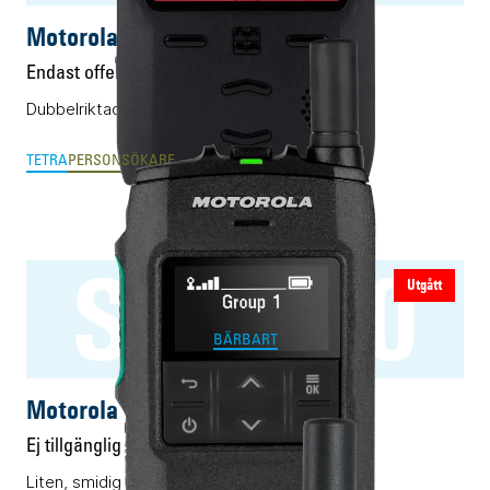
Motorola TPG2200 TETRA
Endast offert
Dubbelriktad personsökare för TETRA.
TETRA
PERSONSÖKARE
ST7500
Utgått
BÄRBART
Motorola ST7500
Ej tillgänglig
Liten, smidig och robust Rakel-terminal.