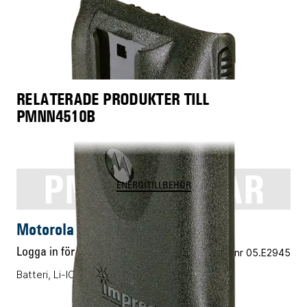
RELATERADE PRODUKTER TILL
PMNN4510B
PMNN4159AR
ENERGITILLBEHÖR
Motorola PMNN4159AR
Logga in för pris
Vårt art.nr 05.E2945
Batteri, Li-ION, 2600mAh