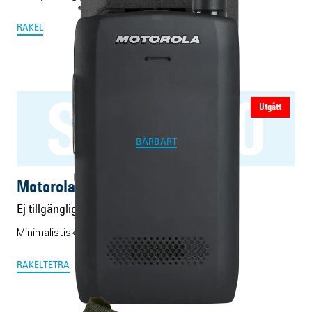
RAKEL
ST7000
Utgått
BÄRBART
Motorola ST7000
Ej tillgänglig
Minimalistisk Rakelmobil.
RAKEL
TETRA