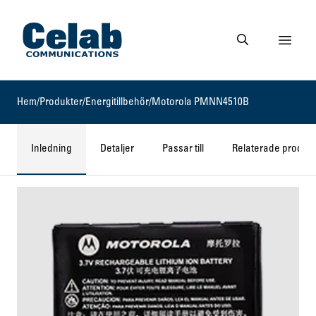
Gå till startsidan
Visa 
Gå till söksidan
Hem
/
Produkter
/
Energitillbehör
/
Motorola PMNN4510B
Inledning
Detaljer
Passar till
Relaterade produkt