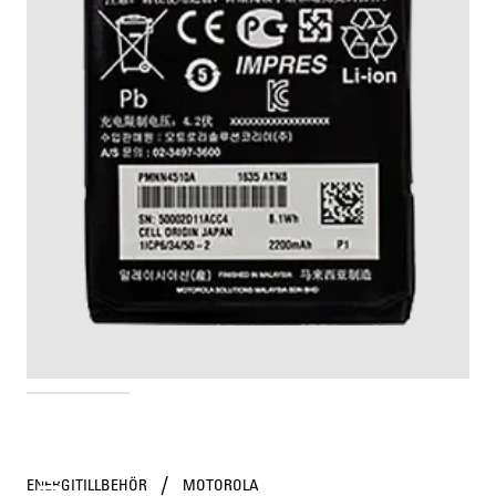
PMNN4510B
/
ENERGITILLBEHÖR
MOTOROLA