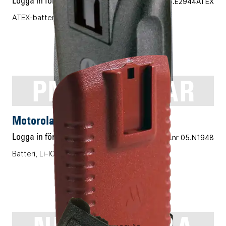
Logga in för pris
Vårt art.nr 05.E2944ATEX
ATEX-batteri, Li-ION, 1480mAh
PMNN4258AR
ENERGITILLBEHÖR
Motorola PMNN4258AR
Logga in för pris
Vårt art.nr 05.N1948
Batteri, Li-ION, 2900mAh