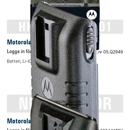
HKNN4013ASP01
ENERGITILLBEHÖR
Motorola HKNN4013ASP01
Logga in för pris
Vårt art.nr 05.Q2949
Batteri, Li-ION, 1800mAh
NNTN5510DR
ENERGITILLBEHÖR
Motorola NNTN5510DR