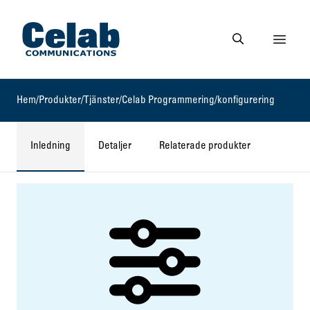
Gå till startsidan
Visa 
Gå till söksidan
Hem
/
Produkter
/
Tjänster
/
Celab Programmering/konfigurering
Inledning
Detaljer
Relaterade produkter