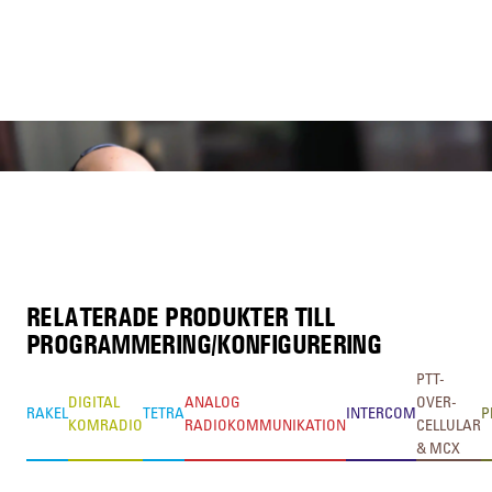
RELATERADE PRODUKTER TILL
PROGRAMMERING/KONFIGURERING
PTT-
DIGITAL
ANALOG
OVER-
RAKEL
TETRA
INTERCOM
P
KOMRADIO
RADIOKOMMUNIKATION
CELLULAR
& MCX