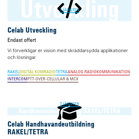
Utveckling
TJÄNSTER
Celab Utveckling
Endast offert
Vi förverkligar er vision med skräddarsydda applikationer
och lösningar.
RAKEL
DIGITAL KOMRADIO
TETRA
ANALOG RADIOKOMMUNIKATION
INTERCOM
PTT-OVER-CELLULAR & MCX
TJÄNSTER
Handhavandeutbildning RAKEL/TETRA
Celab Handhavandeutbildning
RAKEL/TETRA