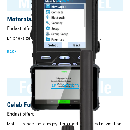
MXP600 RAKEL
BÄRBART
Motorola MXP600 RAKEL
Endast offert
En one-size-fits-all Rakelmobil. Nästan i alla fall.
RAKEL
Four:C Mobile
APPLIKATIONER
Celab Four:C Mobile
Endast offert
Mobilt ärendehanteringsystem med integrerad navigation.