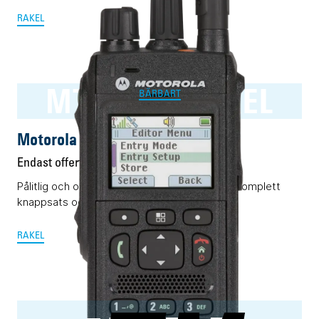
RAKEL
MTP3550 RAKEL
BÄRBART
Motorola MTP3550 RAKEL
Endast offert
Pålitlig och okomplicerad Rakelterminal med komplett
knappsats och display.
RAKEL