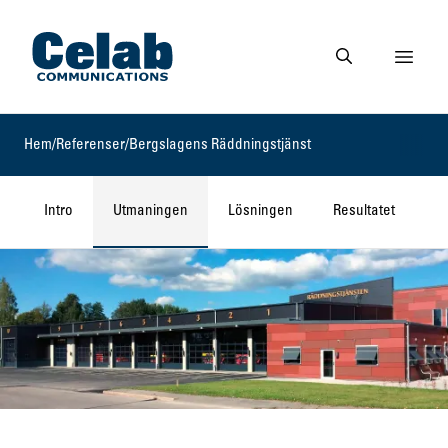
Gå till startsidan
Visa 
Gå till söksidan
Hem
/
Referenser
/
Bergslagens Räddningstjänst
Intro
Utmaningen
Lösningen
Resultatet
L