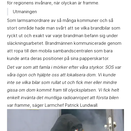
för regionens invånare, när olyckan är framme.
Utmaningen
Som larmsamordnare av så många kommuner och så
stort område hade man svårt att se vilka brandbilar som
ryckt ut och exakt var varje brandman befann sig under
släckningsarbetet. Brandmännen kommunicerade genom
att ropa till den mobila sambandscentralen som bara
kunde anta deras positioner på sina papperskartor.
Det var som att famla i mörker efter våra styrkor. SOS var
våra ögon och hjälpte oss att lokalisera dom. Vi kunde
inte se vilka bilar som rullat ut och fick mer eller mindre
gissa om dom kommit fram till olycksplatsen. Vi fick helt
enkelt invänta det muntliga radioanropet att första bilen
var framme
, säger Larmchef Patrick Lundwall.