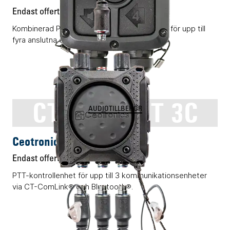
Endast offert
Kombinerad PTT-kontrollenhet och monofon för upp till
fyra anslutna enheter.
CT-MultiPTT 3C
AUDIOTILLBEHÖR
Ceotronics CT-MultiPTT 3C
Endast offert
PTT-kontrollenhet för upp till 3 kommunikationsenheter
via CT-ComLink® och Bluetooth®.