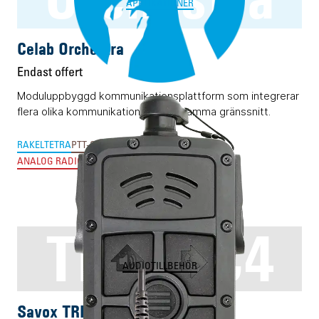
APPLIKATIONER
Celab Orchestra
Endast offert
Moduluppbyggd kommunikationsplattform som integrerar
flera olika kommunikationsvägar i samma gränssnitt.
RAKEL
TETRA
PTT-OVER-CELLULAR & MCX
ANALOG RADIOKOMMUNIKATION
PERSONSÖKARE
TRICS C4
AUDIOTILLBEHÖR
Savox TRICS C4