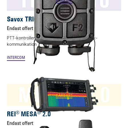
BÄRBART
Savox TRICS T10
Endast offert
PTT-kontrollenhet med integrerad full-duplex-
kommunikation
INTERCOM
MESA® 2.0
BÄRBART
REI® MESA® 2.0
Endast offert