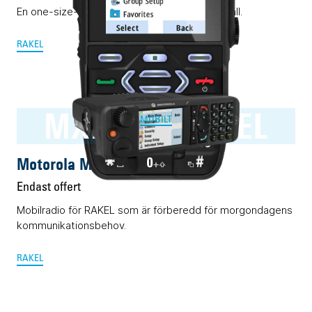
En one-size-fits-all Rakelmobil. Nästan i alla fall.
RAKEL
MXM600 RAKEL
MOBILT
Motorola MXM600 RAKEL
Endast offert
Mobilradio för RAKEL som är förberedd för morgondagens
kommunikationsbehov.
RAKEL