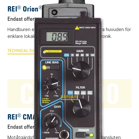
REI® Orion® HX
Endast offert
Handburen elektronikdetektor med utbytbara huvuden för
enklare lokalisering av dold och olovlig elektronik.
TECHNICAL SURVEILLANCE COUNTER MEASURES
CMA-100
BÄRBART
REI® CMA-100
Endast offert
Motåtgärdsförstärkare för upptäckt av kabelansluten