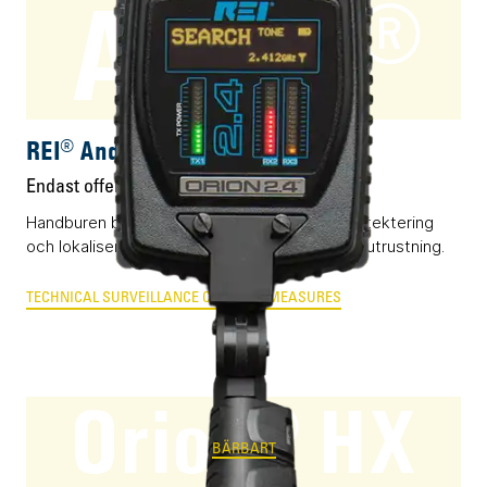
Andre®
BÄRBART
REI® Andre®
Endast offert
Handburen bredbandig radiomottagare för detektering
och lokalisering av otillåten och olaglig sändarutrustning.
TECHNICAL SURVEILLANCE COUNTER MEASURES
Orion® HX
BÄRBART