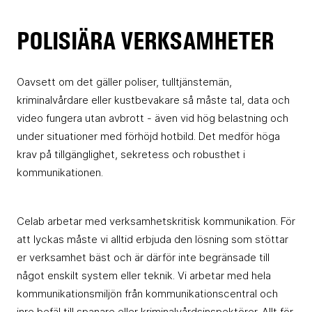
POLISIÄRA VERKSAMHETER
Oavsett om det gäller poliser, tulltjänstemän,
kriminalvårdare eller kustbevakare så måste tal, data och
video fungera utan avbrott - även vid hög belastning och
under situationer med förhöjd hotbild. Det medför höga
krav på tillgänglighet, sekretess och robusthet i
kommunikationen.
Celab arbetar med verksamhetskritisk kommunikation. För
att lyckas måste vi alltid erbjuda den lösning som stöttar
er verksamhet bäst och är därför inte begränsade till
något enskilt system eller teknik. Vi arbetar med hela
kommunikationsmiljön från kommunikationscentral och
inre befäl till spanare eller kriminalvårdsinspektörer. Allt för