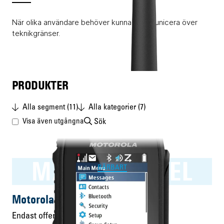
När olika användare behöver kunna kommunicera över
teknikgränser.
PRODUKTER
Alla segment (11)
Alla kategorier (7)
Sök
Visa även utgångna
MXP600 RAKEL
BÄRBART
Motorola MXP600 RAKEL
Endast offert