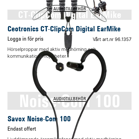
AUDIOTILLBEHÖR
CT-ClipCom Digital EarMike
Ceotronics CT-ClipCom Digital EarMike
Logga in för pris
Vårt art.nr 96.1357
Hörselproppar med aktiv medhörning och
kommunikationsmöjligheter.
Noise-Com 100
AUDIOTILLBEHÖR
Savox Noise-Com 100
Endast offert