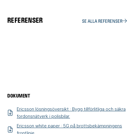
REFERENSER
SE ALLA REFERENSER
Polisen
Kustbevakningen
Tullverket
DOKUMENT
Ericsson lösningsöversikt : Bygg tillförlitliga och säkra
fordonsnätverk i polisbilar.
Ericsson white paper : 5G på brottsbekämpningens
frontlinje