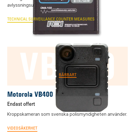
avlyssningsutrustning.
TECHNICAL SURVEILLANCE COUNTER MEASURES
VB400
BÄRBART
Motorola VB400
Endast offert
Kroppskameran som svenska polismyndigheten använder.
VIDEOSÄKERHET