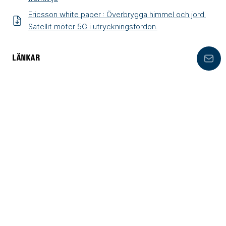
Ericsson white paper : Överbrygga himmel och jord.
Satellit möter 5G i utryckningsfordon.
LÄNKAR
Lämn
Produktsegment: RAKEL
Produktsegment: SWEN
Celab Communications AB