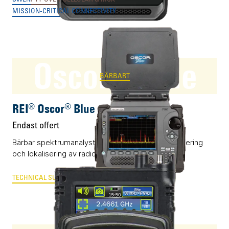
MISSION-CRITICAL CONNECTIVITY
Oscor® Blue
BÄRBART
REI® Oscor® Blue
Endast offert
Bärbar spektrumanalystor för detektering, identifiering
och lokalisering av radiosignaler.
TECHNICAL SURVEILLANCE COUNTER MEASURES