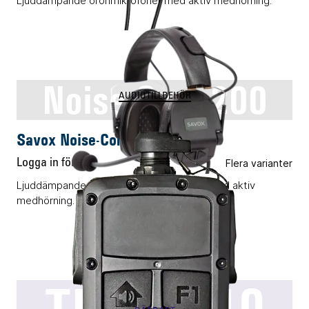
Ljuddämpande öronmikrofoner med aktiv medhörning.
Noise-Com 200
AUDIOTILLBEHÖR
Savox Noise-Com 200
Logga in för pris
Flera varianter
Ljuddämpande kommunikationsheadset med aktiv
medhörning.
TRICS T10