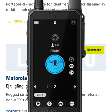
Portabel RF-mottagare för identifiering och lokalisering av
otillåtna och olagliga transmissioner.
TECHNICAL SURVEILLANCE COUNTER MEASURES
LEX L30
Kommande
BÄRBART
Motorola LEX L30
Ej tillgänglig
Ruggad smartphone för 3GPP-baserade säkerhetsnät
och MCX-tjänster.
SWEN
PTT-OVER-CELLULAR & MCX