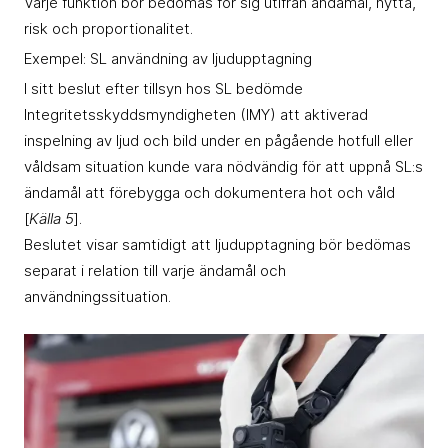
Varje funktion bör bedömas för sig utifrån ändamål, nytta,
risk och proportionalitet.
Exempel: SL användning av ljudupptagning
I sitt beslut efter tillsyn hos SL bedömde
Integritetsskyddsmyndigheten (IMY) att aktiverad
inspelning av ljud och bild under en pågående hotfull eller
våldsam situation kunde vara nödvändig för att uppnå SL:s
ändamål att förebygga och dokumentera hot och våld
[
Källa 5
].
Beslutet visar samtidigt att ljudupptagning bör bedömas
separat i relation till varje ändamål och
användningssituation.