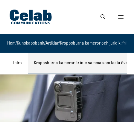
Gå till startsidan
Visa 
Gå till söksidan
Hem
/
Kunskapsbank
/
Artiklar
/
Kroppsburna kameror och juridik: frågor 
Intro
Kroppsburna kameror är inte samma som fasta överv