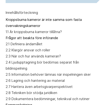
Innehållsförteckning
Kroppsburna kameror är inte samma som fasta
övervakningskameror
1.1 Är kroppsburna kameror tillåtna?
Frågor att beakta före införande
2.1
Definiera ändamålet
2.2
Klargör ansvar och roller
2.3
När och hur används kameran?
2.4
Ljudupptagning bör bedömas separat från
bildinspelning
2.5
Information behöver lämnas när inspelningen sker
2.6
Lagring och hantering av material
2.7
Hantera även arbetsgivarperspektivet
2.8
Tekniken bör stödja juridiken
2.9
Dokumentera bedömningar, teknikval och rutiner
Sammanfattning