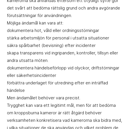
kamerorna ska användas eftersom ett otydligt syfte gör
det svårt att bedöma rättslig grund och andra avgörande
förutsättningar för användningen.
Möjliga ändamål kan vara att:
dokumentera hot, våld eller ordningsstörningar
stärka arbetsmiljön för personal i utsatta situationer
säkra spårbarhet (bevisning) efter incidenter
skapa transparens vid ingripanden, kontroller, tillsyn eller
andra utsatta möten.
dokumentera händelseförlopp vid olyckor, driftstörningar
eller säkerhetsincidenter
förbättra underlaget för utredning efter en inträffad
händelse
Men ändamålet behöver vara precist.
Trygghet kan vara ett legitimt mål, men för att bedöma
om kroppsburna kameror är rätt åtgärd behöver
verksamheten konkretisera vad kamerorna ska bidra med,
i vilka situationer de ska användas och vilket problem de