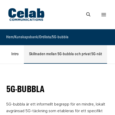
Gå till startsidan
Visa 
Gå till söksidan
Hem
/
Kunskapsbank
/
Ordlista
/
5G-bubbla
Intro
Skillnaden mellan 5G-bubbla och privat 5G-nät
E
5G-BUBBLA
5G-bubbla är ett informellt begrepp för en mindre, lokalt
avgränsad 5G-täckning som etableras för ett specifikt