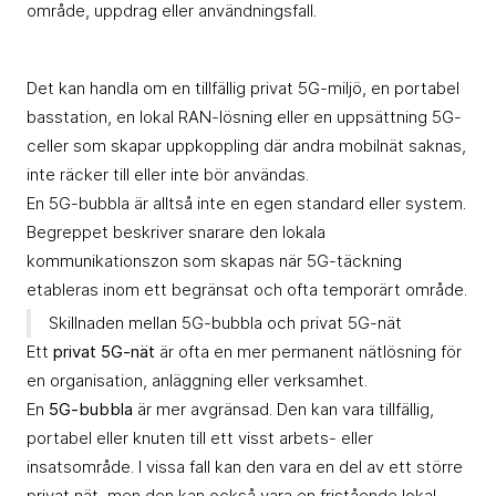
område, uppdrag eller användningsfall.
Det kan handla om en tillfällig privat 5G-miljö, en portabel
basstation, en lokal RAN-lösning eller en uppsättning 5G-
celler som skapar uppkoppling där andra mobilnät saknas,
inte räcker till eller inte bör användas.
En 5G-bubbla är alltså inte en egen standard eller system.
Begreppet beskriver snarare den lokala
kommunikationszon som skapas när 5G-täckning
etableras inom ett begränsat och ofta temporärt område.
Skillnaden mellan 5G-bubbla och privat 5G-nät
Ett
privat 5G-nät
är ofta en mer permanent nätlösning för
en organisation, anläggning eller verksamhet.
En
5G-bubbla
är mer avgränsad. Den kan vara tillfällig,
portabel eller knuten till ett visst arbets- eller
insatsområde. I vissa fall kan den vara en del av ett större
privat nät, men den kan också vara en fristående lokal