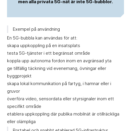
men alla privata 5G-nät är inte 5G-bubblor.
Exempel på användning
En 5G-bubbla kan användas för att:
skapa uppkoppling på en insatsplats
testa 5G-tjänster i ett begränsat område
koppla upp autonoma fordon inom en avgränsad yta
ge tillfällig täckning vid evenemang, övningar eller
byggprojekt
skapa lokal kommunikation på fartyg, i hamnar eller i
gruvor
överföra video, sensordata eller styrsignaler inom ett
specifikt område
etablera uppkoppling där publika mobilnät är otillräckliga
eller olämpliga
Portabel och snabbt etablerad 5G-infrastruktur