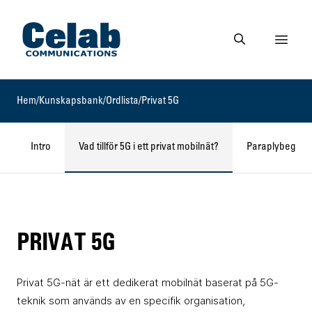
Gå till startsidan
Visa 
Gå till söksidan
Hem
/
Kunskapsbank
/
Ordlista
/
Privat 5G
Intro
Vad tillför 5G i ett privat mobilnät?
Paraplybegrep
PRIVAT 5G
Privat 5G-nät är ett dedikerat mobilnät baserat på 5G-
teknik som används av en specifik organisation,