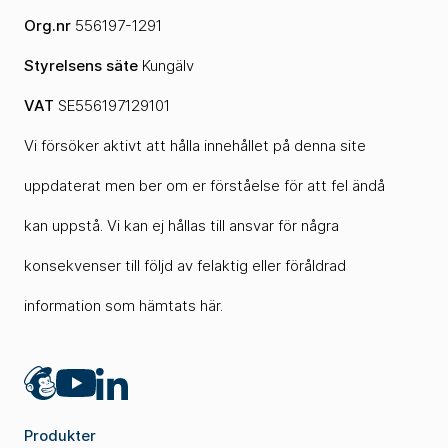
Org.nr
556197-1291
Styrelsens säte
Kungälv
VAT
SE556197129101
Vi försöker aktivt att hålla innehållet på denna site
uppdaterat men ber om er förståelse för att fel ändå
kan uppstå. Vi kan ej hållas till ansvar för några
konsekvenser till följd av felaktig eller föråldrad
information som hämtats här.
Mailchimp
LinkedIn
YouTube
Produkter