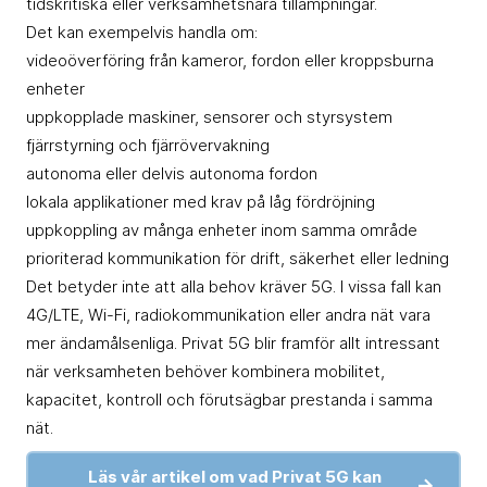
tidskritiska eller verksamhetsnära tillämpningar.
Det kan exempelvis handla om:
videoöverföring från kameror, fordon eller kroppsburna
enheter
uppkopplade maskiner, sensorer och styrsystem
fjärrstyrning och fjärrövervakning
autonoma eller delvis autonoma fordon
lokala applikationer med krav på låg fördröjning
uppkoppling av många enheter inom samma område
prioriterad kommunikation för drift, säkerhet eller ledning
Det betyder inte att alla behov kräver 5G. I vissa fall kan
4G/LTE, Wi-Fi, radiokommunikation eller andra nät vara
mer ändamålsenliga. Privat 5G blir framför allt intressant
när verksamheten behöver kombinera mobilitet,
kapacitet, kontroll och förutsägbar prestanda i samma
nät.
Läs vår artikel om vad Privat 5G kan
→