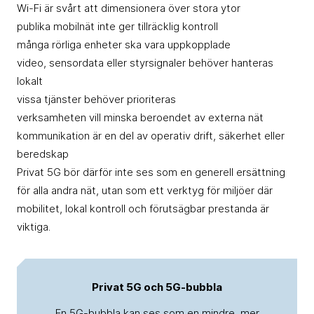
Wi-Fi är svårt att dimensionera över stora ytor
publika mobilnät inte ger tillräcklig kontroll
många rörliga enheter ska vara uppkopplade
video, sensordata eller styrsignaler behöver hanteras
lokalt
vissa tjänster behöver prioriteras
verksamheten vill minska beroendet av externa nät
kommunikation är en del av operativ drift, säkerhet eller
beredskap
Privat 5G bör därför inte ses som en generell ersättning
för alla andra nät, utan som ett verktyg för miljöer där
mobilitet, lokal kontroll och förutsägbar prestanda är
viktiga.
Privat 5G och 5G-bubbla
En 5G-bubbla kan ses som en mindre, mer