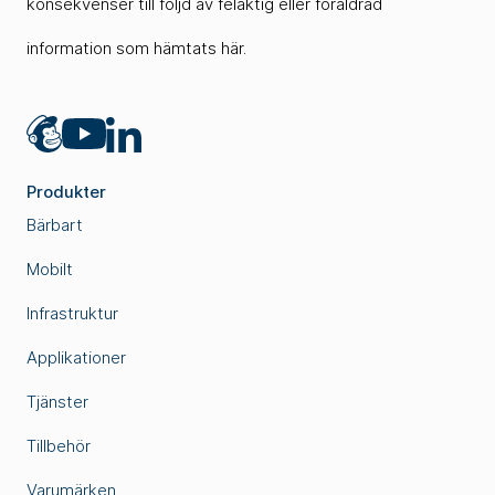
konsekvenser till följd av felaktig eller föråldrad
information som hämtats här.
Mailchimp
LinkedIn
YouTube
Produkter
Bärbart
Mobilt
Infrastruktur
Applikationer
Tjänster
Tillbehör
Varumärken