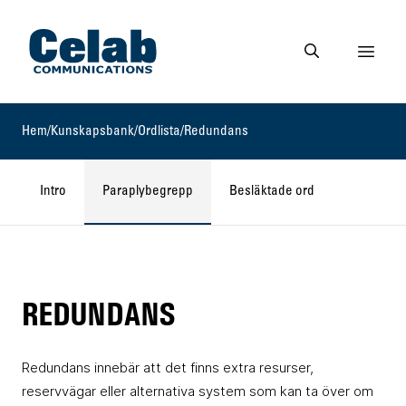
Gå till startsidan
Visa 
Gå till söksidan
Hem
/
Kunskapsbank
/
Ordlista
/
Redundans
Intro
Paraplybegrepp
Besläktade ord
REDUNDANS
Redundans innebär att det finns extra resurser,
reservvägar eller alternativa system som kan ta över om