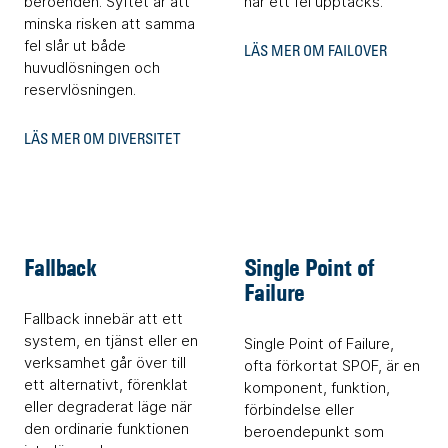
beroenden. Syftet är att
när ett fel upptäcks.
minska risken att samma
fel slår ut både
LÄS MER OM FAILOVER
huvudlösningen och
reservlösningen.
LÄS MER OM DIVERSITET
Fallback
Single Point of
Failure
Fallback innebär att ett
system, en tjänst eller en
Single Point of Failure,
verksamhet går över till
ofta förkortat SPOF, är en
ett alternativt, förenklat
komponent, funktion,
eller degraderat läge när
förbindelse eller
den ordinarie funktionen
beroendepunkt som