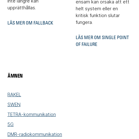
inte längre kan
ensam kan orsaka att ett
upprätthållas.
helt system eller en
kritisk funktion slutar
fungera.
LÄS MER OM FALLBACK
LÄS MER OM SINGLE POINT
OF FAILURE
ÄMNEN
RAKEL
SWEN
TETRA-kommunikation
5G
DMR-radiokommunikation